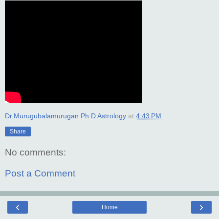
Dr.Murugubalamurugan Ph.D Astrology
at
4:43 PM
Share
No comments:
Post a Comment
‹
›
Home