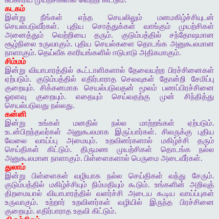
கடகம்
இன்று
நீங்கள்
எந்த
செயலிலும்
மனமகிழ்ச்சியுடன்
செயல்படுவீர்கள்
.
புதிய
சொத்துக்கள்
வாங்கும்
முயற்சிகள்
அனைத்தும்
வெற்றியை
தரும்
.
குடும்பத்தில்
சந்தோஷமான
சூழ்நிலை
உருவாகும்
.
புதிய
செயல்களை
தொடங்க
அனுகூலமான
நாளாகும்
.
தெய்வீக
காரியங்களில்
ஈடுபாடு
அதிகமாகும்
.
சிம்மம்
இன்று
வியாபாரத்தில்
கூட்டாளிகளால்
தேவையற்ற
பிரச்சினைகள்
ஏற்படும்
.
குடும்பத்தில்
எதிர்பாராத
செலவுகள்
தோன்றி
சேமிப்பு
குறையும்
.
சிக்கனமாக
செயல்படுவதன்
மூலம்
பணப்பிரச்சினை
ஓரளவு
குறையும்
.
எதையும்
செய்வதற்கு
முன்
சிந்தித்து
செயல்படுவது
நல்லது
.
கன்னி
இன்று
உங்கள்
மனதில்
நல்ல
மாற்றங்கள்
ஏற்படும்
.
உடன்பிறந்தவர்கள்
அனுகூலமாக
இருப்பார்கள்
.
சிலருக்கு
புதிய
வேலை
வாய்ப்பு
அமையும்
.
உறவினர்களால்
மகிழ்ச்சி
தரும்
செய்திகள்
கிட்டும்
.
திருமண
முயற்சிகள்
தொடங்க
நல்ல
அனுகூலமான
நாளாகும்
.
பிள்ளைகளால்
பெருமை
அடைவீர்கள்
.
துலாம்
இன்று
பிள்ளைகள்
வழியாக
நல்ல
செய்திகள்
வந்து
சேரும்
.
குடும்பத்தில்
மகிழ்ச்சியும்
நிம்மதியும்
கூடும்
.
உங்களின்
அறிவுத்
திறமையால்
வியாபாரத்தில்
வளர்ச்சி
அடைய
கூடிய
வாய்ப்புகள்
உருவாகும்
.
உற்றார்
உறவினர்கள்
வழியில்
இருந்த
பிரச்சினை
குறையும்
.
எதிர்பாராத
உதவி
கிட்டும்
.