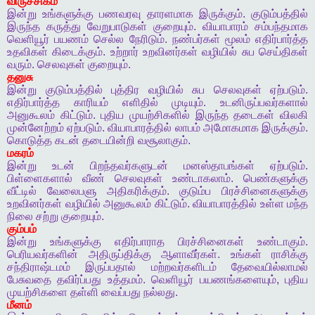
விருச்சிகம்
இன்று
உங்களுக்கு
பணவரவு
தாரளமாக
இருக்கும்
.
குடும்பத்தில்
இருந்த
கருத்து
வேறுபாடுகள்
குறையும்
.
வியாபாரம்
சம்பந்தமாக
வெளியூர்
பயணம்
செல்ல
நேரிடும்
.
நண்பர்கள்
மூலம்
எதிர்பார்த்த
உதவிகள்
கிடைக்கும்
.
உற்றார்
உறவினர்கள்
வழியில்
சுப
செய்திகள்
வரும்
.
செலவுகள்
குறையும்
.
தனுசு
இன்று
குடும்பத்தில்
புத்திர
வழியில்
சுப
செலவுகள்
ஏற்படும்
.
எதிர்பார்த்த
காரியம்
எளிதில்
முடியும்
.
உடனிருப்பவர்களால்
அனுகூலம்
கிட்டும்
.
புதிய
முயற்சிகளில்
இருந்த
தடைகள்
விலகி
முன்னேற்றம்
ஏற்படும்
.
வியாபாரத்தில்
லாபம்
அமோகமாக
இருக்கும்
.
கொடுத்த
கடன்
தடையின்றி
வசூலாகும்
.
மகரம்
இன்று
உடன்
பிறந்தவர்களுடன்
மனஸ்தாபங்கள்
ஏற்படும்
.
பிள்ளைகளால்
வீண்
செலவுகள்
உண்டாகலாம்
.
பெண்களுக்கு
வீட்டில்
வேலைபளு
அதிகரிக்கும்
.
குடும்ப
பிரச்சினைகளுக்கு
உறவினர்கள்
வழியில்
அனுகூலம்
கிட்டும்
.
வியாபாரத்தில்
உள்ள
மந்த
நிலை
சற்று
குறையும்
.
கும்பம்
இன்று
உங்களுக்கு
எதிர்பாராத
பிரச்சினைகள்
உண்டாகும்
.
பெரியவர்களின்
அதிருப்திக்கு
ஆளாவீர்கள்
.
உங்கள்
ராசிக்கு
சந்திராஷ்டமம்
இருப்பதால்
மற்றவர்களிடம்
தேவையில்லாமல்
பேசுவதை
தவிர்ப்பது
உத்தமம்
.
வெளியூர்
பயணங்களையும்
,
புதிய
முயற்சிகளை
தள்ளி
வைப்பது
நல்லது
.
மீனம்