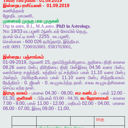
Today rasi palan -
01.09.2019
இன்றைய ராசிப்பலன்
-
01.09.2019
கணித்தவர்
ஜோதிட
மாமணி
,
முனைவர்
முருகு
பால
முருகன்
Dip in astro, B.L, M.A.astro.
PhD in Astrology.
No:
19/33
வடபழனி
ஆண்டவர்
கோயில்
தெரு
,
தபால்
பெட்டி
எண்
- 2255.
வடபழனி
,
சென்னை
- 600 026
தமிழ்நாடு
,
இந்தியா
.
cell:
0091
7200163001. 9383763001,
இன்றைய
பஞ்சாங்கம்
01-09-2019,
ஆவணி
15,
ஞாயிற்றுக்கிழமை
,
துதியை
திதி
காலை
08.26
வரை
பின்பு
திரிதியை
திதி
பின்இரவு
04.56
வரை
பின்பு
வளர்பிறை
சதுர்த்தி
.
உத்திரம்
நட்சத்திரம்
பகல்
11.10
வரை
பின்பு
அஸ்தம்
.
அமிர்தயோகம்
பகல்
11.10
வரை
பின்பு
சித்தயோகம்
.
நேத்திரம்
- 0.
ஜீவன்
- 0.
சுபமுகூர்த்த
நாள்
.
சகல
சுபமுயற்சிகளை
செய்ய
ஏற்ற
நாள்
.
இராகு
காலம் -
மாலை
04.30 - 06.00,
எம
கண்டம் -
பகல்
12.00 -
01.30,
குளிகன் -
பிற்பகல் 03.00 - 04.30,
சுப
ஹோரைகள்
-
காலை
7.00 - 9.00,
பகல்
11.00 - 12.00 ,
மதியம்
02.00 - 04.00,
மாலை
06.00 - 07.00,
இரவு
09.00 - 11.00,
ராகு