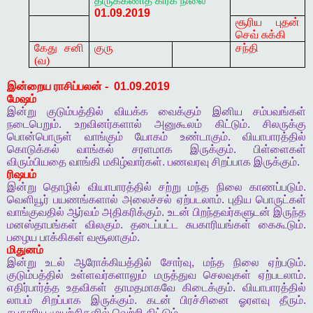
திருக்கணித
கிரக
நிலை
01.09.2019
சூரிய புதன்
செவ் சுக்கி
கேது சனி
குரு
சந்தி
(வ)
இன்றைய
ராசிப்பலன்
-
01.09.2019
மேஷம்
இன்று
குடும்பத்தில்
வியக்க
வைக்கும்
இனிய
சம்பவங்கள்
நடைபெறும்
.
உறவினர்களால்
அனுகூலம்
கிட்டும்
.
சிலருக்கு
பொன்பொருள்
வாங்கும்
யோகம்
உண்டாகும்
.
வியாபாரத்தில்
கொடுக்கல்
வாங்கல்
சரளமாக
இருக்கும்
.
பிள்ளைகள்
விரும்பியதை
வாங்கி
மகிழ்வார்கள்
.
பணவரவு
சிறப்பாக
இருக்கும்
.
ரிஷபம்
இன்று
தொழில்
வியாபாரத்தில்
சற்று
மந்த
நிலை
காணப்படும்
.
வெளியூர்
பயணங்களால்
அலைச்சல்
ஏற்படலாம்
.
புதிய
பொருட்கள்
வாங்குவதில்
ஆர்வம்
அதிகரிக்கும்
.
உடன்
பிறந்தவர்களுடன்
இருந்த
மனஸ்தாபங்கள்
விலகும்
.
தடைப்பட்ட
சுபகாரியங்கள்
கைகூடும்
.
பழைய
பாக்கிகள்
வசூலாகும்
.
மிதுனம்
இன்று
உடல்
ஆரோக்கியத்தில்
சோர்வு
,
மந்த
நிலை
ஏற்படும்
.
குடும்பத்தில்
உள்ளவர்களாலும்
மருத்துவ
செலவுகள்
ஏற்படலாம்
.
எதிர்பார்த்த
உதவிகள்
தாமதமாகவே
கிடைக்கும்
.
வியாபாரத்தில்
லாபம்
சிறப்பாக
இருக்கும்
.
கடன்
பிரச்சினை
ஓரளவு
தீரும்
.
சுபகாரிய
முயற்சிகளில்
வெற்றி
கிட்டும்
.