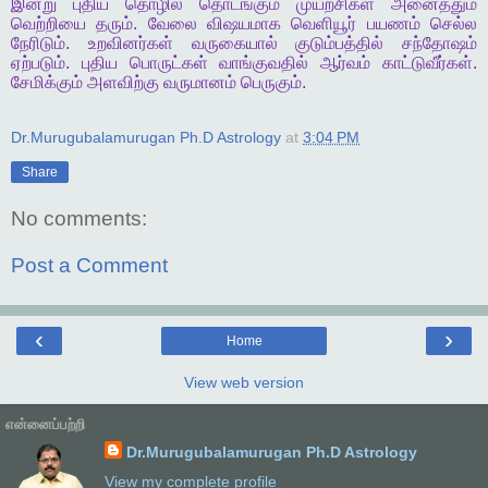
இன்று
புதிய
தொழில்
தொடங்கும்
முயற்சிகள்
அனைத்தும்
வெற்றியை
தரும்
.
வேலை
விஷயமாக
வெளியூர்
பயணம்
செல்ல
நேரிடும்
.
உறவினர்கள்
வருகையால்
குடும்பத்தில்
சந்தோஷம்
ஏற்படும்
.
புதிய
பொருட்கள்
வாங்குவதில்
ஆர்வம்
காட்டுவீர்கள்
.
சேமிக்கும்
அளவிற்கு
வருமானம்
பெருகும்
.
Dr.Murugubalamurugan Ph.D Astrology
at
3:04 PM
Share
No comments:
Post a Comment
‹
›
Home
View web version
என்னைப்பற்றி
Dr.Murugubalamurugan Ph.D Astrology
View my complete profile