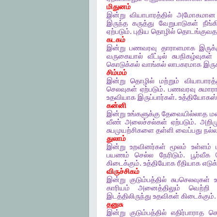
மிதுனம்
இன்று
வியாபாரத்தில்
அமோகமான
இருந்த
கருத்து
வேறுபாடுகள்
நீங்க
ஏற்படும்
.
புதிய
தொழில்
தொடங்குவத
கடகம்
இன்று
பணவரவு
தாராளமாக
இருக்
வருகையால்
வீட்டில்
சுபநிகழ்வுகள்
கொடுக்கல்
வாங்கல்
லாபகரமாக
இருக
சிம்மம்
இன்று
தொழில்
மற்றும்
வியாபாரத்
செலவுகள்
ஏற்படும்
.
பணவரவு
சுமார
உதவியாக
இருப்பார்கள்
.
உத்தியோகஸ்
கன்னி
இன்று
உங்களுக்கு
தேவையில்லாத
ம
வீண்
அலைச்சல்கள்
ஏற்படும்
.
அறிம
சுபமுயற்சிகளை
தள்ளி
வைப்பது
நல்
துலாம்
இன்று
உறவினர்கள்
மூலம்
உள்ளம்
பயணம்
செல்ல
நேரிடும்
.
பூர்வீக
கிடைக்கும்
.
உத்தியோக
ரீதியாக
எடுக்
விருச்சிகம்
இன்று
குடும்பத்தில்
சுபசெலவுகள்
காரியம்
அனைத்திலும்
வெற்றி
இடத்திலிருந்து
உதவிகள்
கிடைக்கும்
தனுசு
இன்று
குடும்பத்தில்
எதிர்பாராத
செ