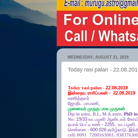
WEDNESDAY, AUGUST 21, 2019
Today rasi palan - 22.08.20
Today rasi palan -
22.08.2019
இன்றைய ராசிப்பலன்
-
22.08.2019
கணித்தவர்
ஜோதிட
மாமணி
,
முனைவர்
முருகு
பால
முருகன்
Dip in astro, B.L, M.A.astro.
PhD in 
No:
19/33
வடபழனி
ஆண்டவர்
கோயி
தபால்
பெட்டி
எண்
- 2255.
வடபழனி
,
சென்னை
- 600 026
தமிழ்நாடு
,
இந்த
cell:
0091
7200163001. 938376300