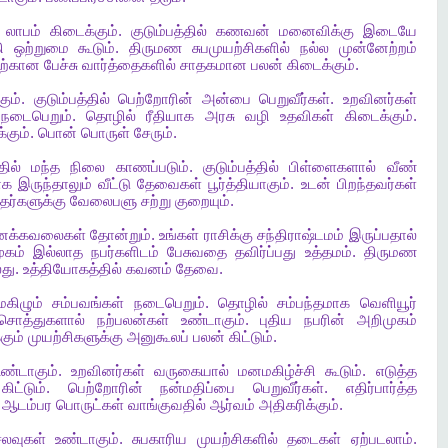
லாபம்
கிடைக்கும்
.
குடும்பத்தில்
கணவன்
மனைவிக்கு
இடையே
ி
ஒற்றுமை
கூடும்
.
திருமண
சுபமுயற்சிகளில்
நல்ல
முன்னேற்றம்
ற்கான
பேச்சு
வார்த்தைகளில்
சாதகமான
பலன்
கிடைக்கும்
.
கும்
.
குடும்பத்தில்
பெற்றோரின்
அன்பை
பெறுவீர்கள்
.
உறவினர்கள்
நடைபெறும்
.
தொழில்
ரீதியாக
அரசு
வழி
உதவிகள்
கிடைக்கும்
.
்கும்
.
பொன்
பொருள்
சேரும்
.
தில்
மந்த
நிலை
காணப்படும்
.
குடும்பத்தில்
பிள்ளைகளால்
வீண்
ாக
இருந்தாலும்
வீட்டு
தேவைகள்
பூர்த்தியாகும்
.
உடன்
பிறந்தவர்கள்
தர்களுக்கு
வேலைபளு
சற்று
குறையும்
.
னக்கவலைகள்
தோன்றும்
.
உங்கள்
ராசிக்கு
சந்திராஷ்டமம்
இருப்பதால்
ுகம்
இல்லாத
நபர்களிடம்
பேசுவதை
தவிர்ப்பது
உத்தமம்
.
திருமண
லது
.
உத்தியோகத்தில்
கவனம்
தேவை
.
மகிழும்
சம்பவங்கள்
நடைபெறும்
.
தொழில்
சம்பந்தமாக
வெளியூர்
சொத்துகளால்
நற்பலன்கள்
உண்டாகும்
.
புதிய
நபரின்
அறிமுகம்
கும்
முயற்சிகளுக்கு
அனுகூலப்
பலன்
கிட்டும்
.
உண்டாகும்
.
உறவினர்கள்
வருகையால்
மனமகிழ்ச்சி
கூடும்
.
எடுத்த
கிட்டும்
.
பெற்றோரின்
நன்மதிப்பை
பெறுவீர்கள்
.
எதிர்பார்த்த
.
ஆடம்பர
பொருட்கள்
வாங்குவதில்
ஆர்வம்
அதிகரிக்கும்
.
லவுகள்
உண்டாகும்
.
சுபகாரிய
முயற்சிகளில்
தடைகள்
ஏற்படலாம்
.