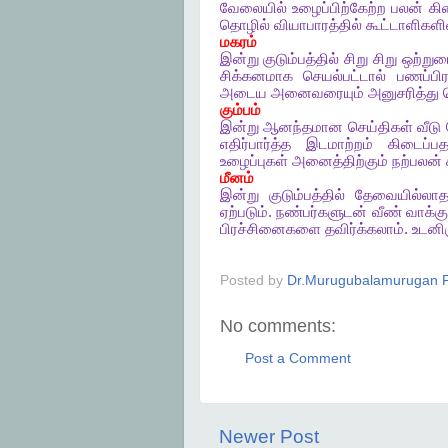
வேலையில்
உழைப்பிற்கேற்ற
பலன்
கி
தொழில்
வியாபாரத்தில்
கூட்டாளிகளி
மகரம்
இன்று
குடும்பத்தில்
சிறு
சிறு
ஒற்று
சிக்கனமாக
செயல்பட்டால்
பணப்பி
அடைய
அனைவரையும்
அனுசரித்து
கும்பம்
இன்று
ஆனந்தமான
செய்திகள்
வீடு
எதிர்பார்த்த
இடமாற்றம்
கிடைப்ப
உழைப்புகள்
அனைத்திற்கும்
நற்பலன்
மீனம்
இன்று
குடும்பத்தில்
தேவையில்லா
ஏற்படும்
.
நண்பர்களுடன்
வீண்
வாக்க
பிரச்சினைகளை
தவிர்க்கலாம்
.
உடனி
Posted by
Dr.Murugubalamurugan P
No comments:
Post a Comment
Newer Post