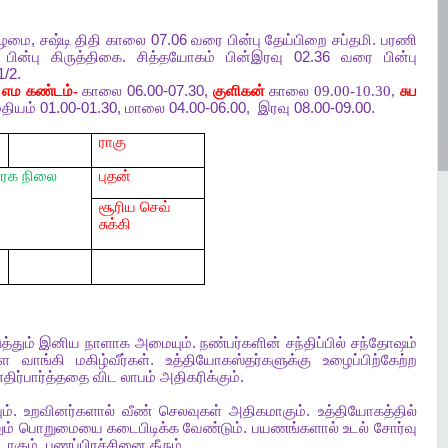
ிழமை
,
சஷ்டி
திதி
காலை
07.06
வரை
பின்பு
தேய்பிறை
சப்தமி
.
பரணி
பின்பு
கிருத்திகை
.
சித்தயோகம்
பின்இரவு
02.36
வரை
பின்பு
1/2.
,
எம
கண்டம்-
காலை
06.00-07.30,
குளிகன்
காலை 09.00-10.30,
சுப
தியம்
01.00-01.30,
மாலை
04.00-06.00,
இரவு
08.00-09.00.
ராகு
ிரக
நிலை
புதன்
சூரிய செவ்
சுக்கி
்தும்
இனிய
நாளாக
அமையும்
.
நண்பர்களின்
சந்திப்பில்
சந்தோஷம்
ளை
வாங்கி
மகிழ்வீர்கள்
.
உத்தியோகஸ்தர்களுக்கு
உழைப்பிற்கேற்ற
எதிர்பார்த்ததை
விட
லாபம்
அதிகரிக்கும்
.
ம்
.
உறவினர்களால்
வீண்
செலவுகள்
அதிகமாகும்
.
உத்தியோகத்தில்
ம்
பொறுமையை
கடைபிடிக்க
வேண்டும்
.
பயணங்களால்
உடல்
சோர்வு
டாகும்
.
பணப்பிரச்சினை
தீரும்
.