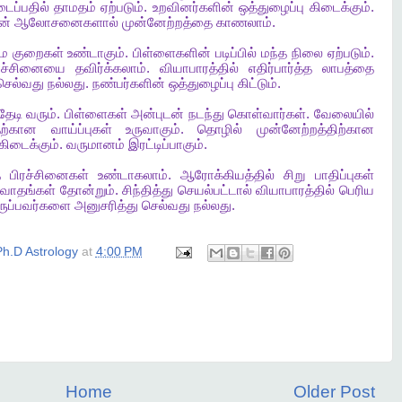
டைப்பதில்
தாமதம்
ஏற்படும்
.
உறவினர்களின்
ஒத்துழைப்பு
கிடைக்கும்
.
ன்
ஆலோசனைகளால்
முன்னேற்றத்தை
காணலாம்
.
மை
குறைகள்
உண்டாகும்
.
பிள்ளைகளின்
படிப்பில்
மந்த
நிலை
ஏற்படும்
.
ரச்சினையை
தவிர்க்கலாம்
.
வியாபாரத்தில்
எதிர்பார்த்த
லாபத்தை
செல்வது
நல்லது
.
நண்பர்களின்
ஒத்துழைப்பு
கிட்டும்
.
தேடி
வரும்
.
பிள்ளைகள்
அன்புடன்
நடந்து
கொள்வார்கள்
.
வேலையில்
தற்கான
வாய்ப்புகள்
உருவாகும்
.
தொழில்
முன்னேற்றத்திற்கான
கிடைக்கும்
.
வருமானம்
இரட்டிப்பாகும்
.
த
பிரச்சினைகள்
உண்டாகலாம்
.
ஆரோக்கியத்தில்
சிறு
பாதிப்புகள்
ுவாதங்கள்
தோன்றும்
.
சிந்தித்து
செயல்பட்டால்
வியாபாரத்தில்
பெரிய
ருப்பவர்களை
அனுசரித்து
செல்வது
நல்லது
.
h.D Astrology
at
4:00 PM
Home
Older Post