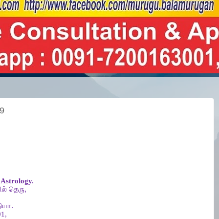
19
Astrology.
ல்
தெரு
,
ியா
.
1,