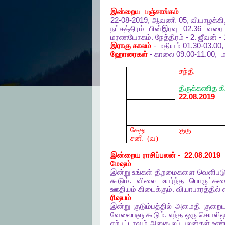
இன்றைய
பஞ்சாங்கம்
22-08-2019,
ஆவணி
05,
வியாழக்க
நட்சத்திரம்
பின்இரவு
02.36
வரை
மரணயோகம்
.
நேத்திரம்
- 2.
ஜீவன்
- 
இராகு
காலம்
-
மதியம்
01.30-03.00
ஹோரைகள்
-
காலை
09.00-11.00,
ம
சந்தி
திருக்கணித
க
22.08.2019
கேது
குரு
சனி
(வ)
இன்றைய
ராசிப்பலன்
-
22.08.2019
மேஷம்
இன்று
உங்கள்
திறமைகளை
வெளிபடுத
கூடும்
.
விலை
உயர்ந்த
பொருட்க
ஊதியம்
கிடைக்கும்
.
வியாபாரத்தில்
ரிஷபம்
இன்று
குடும்பத்தில்
அமைதி
குறையு
வேலைபளு
கூடும்
.
எந்த
ஒரு
செயலிலு
ஏற்பட்டாலும்
அனுகூலப்
பலன்கள்
உண்