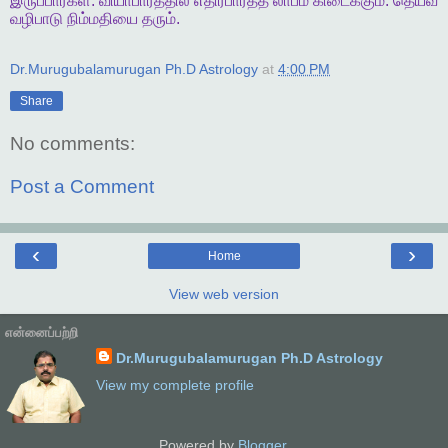
இருப்பார்கள்
.
வியாபாரத்தில்
எதிர்பார்த்த
லாபம்
கிடைக்கும்
.
தெய்வ
வழிபாடு
நிம்மதியை
தரும்
.
Dr.Murugubalamurugan Ph.D Astrology
at
4:00 PM
Share
No comments:
Post a Comment
‹
›
Home
View web version
என்னைப்பற்றி
Dr.Murugubalamurugan Ph.D Astrology
View my complete profile
Powered by
Blogger
.