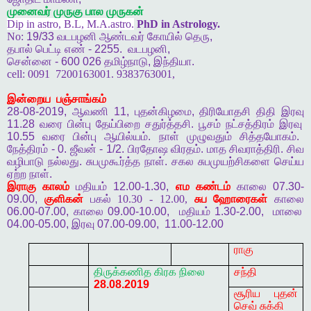
முனைவர்
முருகு
பால
முருகன்
Dip in astro, B.L, M.A.astro.
PhD in Astrology.
No:
19/33
வடபழனி
ஆண்டவர்
கோயில்
தெரு
,
தபால்
பெட்டி
எண்
- 2255.
வடபழனி
,
சென்னை
- 600 026
தமிழ்நாடு
,
இந்தியா
.
cell:
0091
7200163001. 9383763001,
இன்றைய
பஞ்சாங்கம்
28-08-2019,
ஆவணி
11,
புதன்கிழமை
,
திரியோதசி
திதி
இரவு
11.28
வரை
பின்பு
தேய்பிறை
சதுர்த்தசி
.
பூசம்
நட்சத்திரம்
இரவு
10.55
வரை
பின்பு
ஆயில்யம்
.
நாள்
முழுவதும்
சித்தயோகம்
.
நேத்திரம்
- 0.
ஜீவன்
- 1/2.
பிரதோஷ
விரதம்
.
மாத
சிவராத்திரி
.
சிவ
வழிபாடு
நல்லது
.
சுபமுகூர்த்த
நாள்
.
சகல
சுபமுயற்சிகளை
செய்ய
ஏற்ற
நாள்
.
இராகு
காலம்
மதியம்
12.00-1.30,
எம
கண்டம்
காலை
07.30-
09.00,
குளிகன்
பகல் 10.30 - 12.00,
சுப
ஹோரைகள்
காலை
06.00-07.00,
காலை
09.00-10.00,
மதியம்
1.30-2.00,
மாலை
04.00-05.00,
இரவு
07.00-09.00,
11.00-12.00
ராகு
திருக்கணித
கிரக
நிலை
சந்தி
28.08.2019
சூரிய புதன்
செவ் சுக்கி