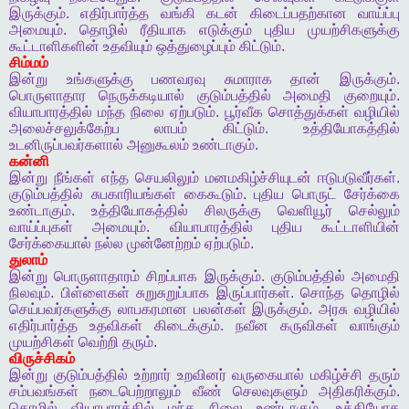
இருக்கும்
.
எதிர்பார்த்த
வங்கி
கடன்
கிடைப்பதற்கான
வாய்ப்பு
அமையும்
.
தொழில்
ரீதியாக
எடுக்கும்
புதிய
முயற்சிகளுக்கு
கூட்டாளிகளின்
உதவியும்
ஒத்துழைப்பும்
கிட்டும்
.
சிம்மம்
இன்று
உங்களுக்கு
பணவரவு
சுமாராக
தான்
இருக்கும்
.
பொருளாதார
நெருக்கடியால்
குடும்பத்தில்
அமைதி
குறையும்
.
வியாபாரத்தில்
மந்த
நிலை
ஏற்படும்
.
பூர்வீக
சொத்துக்கள்
வழியில்
அலைச்சலுக்கேற்ப
லாபம்
கிட்டும்
.
உத்தியோகத்தில்
உடனிருப்பவர்களால்
அனுகூலம்
உண்டாகும்
.
கன்னி
இன்று
நீங்கள்
எந்த
செயலிலும்
மனமகிழ்ச்சியுடன்
ஈடுபடுவீர்கள்
.
குடும்பத்தில்
சுபகாரியங்கள்
கைகூடும்
.
புதிய
பொருட்
சேர்க்கை
உண்டாகும்
.
உத்தியோகத்தில்
சிலருக்கு
வெளியூர்
செல்லும்
வாய்ப்புகள்
அமையும்
.
வியாபாரத்தில்
புதிய
கூட்டாளியின்
சேர்க்கையால்
நல்ல
முன்னேற்றம்
ஏற்படும்
.
துலாம்
இன்று
பொருளாதாரம்
சிறப்பாக
இருக்கும்
.
குடும்பத்தில்
அமைதி
நிலவும்
.
பிள்ளைகள்
சுறுசுறுப்பாக
இருப்பார்கள்
.
சொந்த
தொழில்
செய்பவர்களுக்கு
லாபகரமான
பலன்கள்
இருக்கும்
.
அரசு
வழியில்
எதிர்பார்த்த
உதவிகள்
கிடைக்கும்
.
நவீன
கருவிகள்
வாங்கும்
முயற்சிகள்
வெற்றி
தரும்
.
விருச்சிகம்
இன்று
குடும்பத்தில்
உற்றார்
உறவினர்
வருகையால்
மகிழ்ச்சி
தரும்
சம்பவங்கள்
நடைபெற்றாலும்
வீண்
செலவுகளும்
அதிகரிக்கும்
.
தொழில்
வியாபாரத்தில்
மந்த
நிலை
உண்டாகும்
.
உத்தியோக