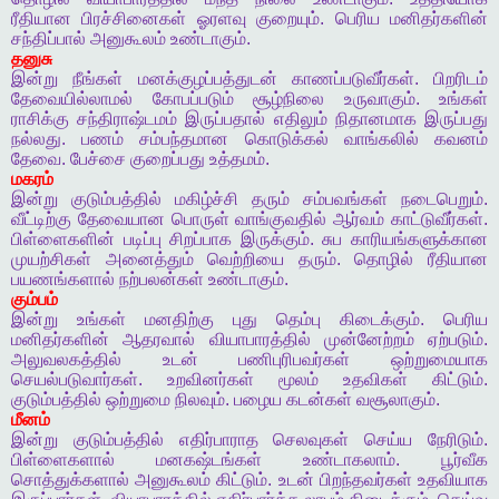
ரீதியான
பிரச்சினைகள்
ஓரளவு
குறையும்
.
பெரிய
மனிதர்களின்
சந்திப்பால்
அனுகூலம்
உண்டாகும்
.
தனுசு
இன்று
நீங்கள்
மனக்குழப்பத்துடன்
காணப்படுவீர்கள்
.
பிறரிடம்
தேவையில்லாமல்
கோபப்படும்
சூழ்நிலை
உருவாகும்
.
உங்கள்
ராசிக்கு
சந்திராஷ்டமம்
இருப்பதால்
எதிலும்
நிதானமாக
இருப்பது
நல்லது
.
பணம்
சம்பந்தமான
கொடுக்கல்
வாங்கலில்
கவனம்
தேவை
.
பேச்சை
குறைப்பது
உத்தமம்
.
மகரம்
இன்று
குடும்பத்தில்
மகிழ்ச்சி
தரும்
சம்பவங்கள்
நடைபெறும்
.
வீட்டிற்கு
தேவையான
பொருள்
வாங்குவதில்
ஆர்வம்
காட்டுவீர்கள்
.
பிள்ளைகளின்
படிப்பு
சிறப்பாக
இருக்கும்
.
சுப
காரியங்களுக்கான
முயற்சிகள்
அனைத்தும்
வெற்றியை
தரும்
.
தொழில்
ரீதியான
பயணங்களால்
நற்பலன்கள்
உண்டாகும்
.
கும்பம்
இன்று
உங்கள்
மனதிற்கு
புது
தெம்பு
கிடைக்கும்
.
பெரிய
மனிதர்களின்
ஆதரவால்
வியாபாரத்தில்
முன்னேற்றம்
ஏற்படும்
.
அலுவலகத்தில்
உடன்
பணிபுரிபவர்கள்
ஒற்றுமையாக
செயல்படுவார்கள்
.
உறவினர்கள்
மூலம்
உதவிகள்
கிட்டும்
.
குடும்பத்தில்
ஒற்றுமை
நிலவும்
.
பழைய
கடன்கள்
வசூலாகும்
.
மீனம்
இன்று
குடும்பத்தில்
எதிர்பாராத
செலவுகள்
செய்ய
நேரிடும்
.
பிள்ளைகளால்
மனகஷ்டங்கள்
உண்டாகலாம்
.
பூர்வீக
சொத்துக்களால்
அனுகூலம்
கிட்டும்
.
உடன்
பிறந்தவர்கள்
உதவியாக