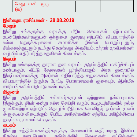
கேது சனி
குரு
(வ)
இன்றைய
ராசிப்பலன்
-
28.08.2019
மேஷம்
இன்று
உங்களுக்கு
வரவுக்கு
மீறிய
செலவுகள்
ஏற்படலாம்
.
உடன்பிறந்தவர்களுடன்
ஒற்றுமை
குறைவு
ஏற்படும்
.
வியாபாரத்தில்
உள்ள
நெருக்கடிகளை
சமாளிக்க
நீங்கள்
பொறுப்புடனும்
,
சிக்கனத்துடனும்
நடந்து
கொள்வது
அவசியம்
.
உற்றார்
உறவினர்கள்
வழியில்
எதிர்பார்த்த
உதவிகள்
கிடைக்கும்
.
ரிஷபம்
இன்று
உங்களுக்கு
தாராள
தன
வரவும்
,
குடும்பத்தில்
மகிழ்ச்சியும்
உண்டாகும்
.
வீட்டு
தேவைகள்
பூர்த்தியாகும்
.
அரசு
துறையில்
இருப்பவர்களுக்கு
அவர்கள்
எதிர்பார்த்த
சலுகைகள்
கிடைக்கும்
.
வியாபாரத்தில்
இருந்த
போட்டி
பொறாமைகள்
குறையும்
.
ஆன்மீக
காரியங்களில்
ஈடுபாடு
உண்டாகும்
.
மிதுனம்
இன்று
குடும்பத்தில்
உள்ளவர்களுடன்
ஒற்றுமை
நல்லபடியாக
இருக்கும்
.
திடீர்
என்று
நல்ல
செய்தி
வரும்
.
சுபமுயற்சிகளில்
நல்ல
முன்னேற்றம்
ஏற்படும்
.
தொழில்
ரீதியாக
வெளியூர்
நபர்கள்
மூலம்
அனுகூலம்
கிடைக்கும்
.
பெரிய
மனிதர்களின்
சந்திப்பு
மகிழ்ச்சியை
தரும்
.
வருமானம்
பெருகும்
.
கடகம்
இன்று
உத்தியோகஸ்தர்களுக்கு
வேலையில்
எதிர்பாராத
இனிய
நிகழ்வு
நடைபெறும்
.
குடும்பத்தில்
செலவுகள்
கட்டுக்குள்