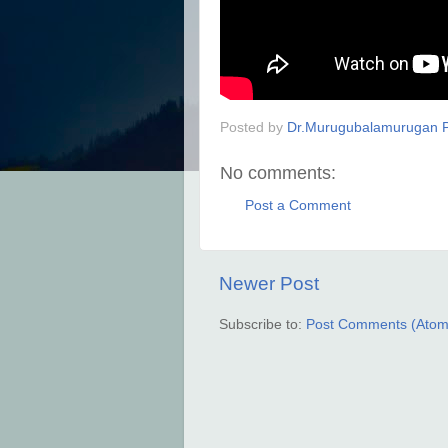
Posted by
Dr.Murugubalamurugan P
No comments:
Post a Comment
Newer Post
Subscribe to:
Post Comments (Atom