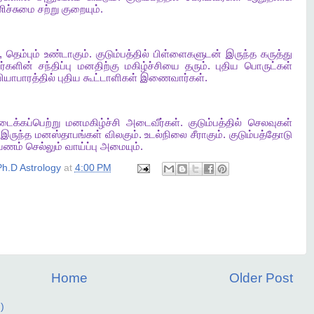
ிச்சுமை
சற்று
குறையும்
.
,
தெம்பும்
உண்டாகும்
.
குடும்பத்தில்
பிள்ளைகளுடன்
இருந்த
கருத்து
ர்களின்
சந்திப்பு
மனதிற்கு
மகிழ்ச்சியை
தரும்
.
புதிய
பொருட்கள்
ியாபாரத்தில்
புதிய
கூட்டாளிகள்
இணைவார்கள்
.
டைக்கப்பெற்று
மனமகிழ்ச்சி
அடைவீர்கள்
.
குடும்பத்தில்
செலவுகள்
இருந்த
மனஸ்தாபங்கள்
விலகும்
.
உடல்நிலை
சீராகும்
.
குடும்பத்தோடு
யணம்
செல்லும்
வாய்ப்பு
அமையும்
.
h.D Astrology
at
4:00 PM
Home
Older Post
)