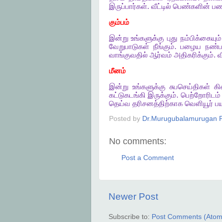
இருப்பார்கள்
.
வீட்டில்
பெண்களின்
பண
கும்பம்
இன்று
உங்களுக்கு
புது
நம்பிக்கையும்
வேறுபாடுகள்
நீங்கும்
.
பழைய
நண்ப
வாங்குவதில்
ஆர்வம்
அதிகரிக்கும்
.
வ
மீனம்
இன்று
உங்களுக்கு
சுபசெய்திகள்
கி
கட்டுகடங்கி
இருக்கும்
.
பெற்றோரிடம்
தெய்வ
தரிசனத்திற்காக
வெளியூர்
ப
Posted by
Dr.Murugubalamurugan P
No comments:
Post a Comment
Newer Post
Subscribe to:
Post Comments (Atom