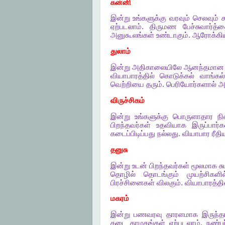
கன்னி
இன்று
உங்களுக்கு
வரவும்
செலவும்
ஏற்படலாம்
.
திருமண
பேச்சுவார்த்
அனுகூலங்கள்
உண்டாகும்
.
ஆரோக்கிய
துலாம்
இன்று
அதிகாலையிலே
ஆனந்தமான
வியாபாரத்தில்
கொடுக்கல்
வாங்கல
வெற்றியை
தரும்
.
பெரியோர்களால்
அ
விருச்சிகம்
இன்று
உங்களுக்கு
பொருளாதார
ந
பிறந்தவர்கள்
உதவியாக
இருப்பார்க
கடைப்பிடிப்பது
நல்லது
.
வியாபார
ரீத
தனுசு
இன்று
உடன்
பிறந்தவர்கள்
மூலமாக
ச
தொழில்
தொடங்கும்
முயற்சிகளில
பிரச்சினைகள்
விலகும்
.
வியாபாரத்தி
மகரம்
இன்று
பணவரவு
தாரளமாக
இருந்த
தடை
தாமதங்கள்
ஏற்படலாம்
.
நண்பர