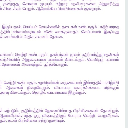
குறைத்து
கொள்ள
முடியும்
.
உற்றார்
உறவினர்களை
அனுசரித்து
்
கிடைக்கப்
பெறும்
.
ஆரோக்கிய
பிரச்சினைகள்
குறையும்
.
்
இருப்பதால்
செய்யும்
செயல்களில்
தடைகள்
உண்டாகும்
.
எதிர்பாராத
த்தில்
உள்ளவர்களுடன்
வீண்
வாக்குவாதம்
செய்யாமல்
இருப்பது
ல்
வாங்கலில்
அதிக
கவனம்
தேவை
.
எல்லாம்
வெற்றி
உண்டாகும்
.
நண்பர்கள்
மூலம்
எதிர்பார்த்த
உதவிகள்
ுயற்சிகளில்
அனுகூலமான
பலன்கள்
கிடைக்கும்
.
வெளியூர்
பயணம்
ு
தேவைகள்
அனைத்தும்
பூர்த்தியாகும்
.
ம்
வெற்றி
உண்டாகும்
.
உறவினர்கள்
வருகையால்
இல்லத்தில்
மகிழ்ச்சி
்
ஆசைகள்
நிறைவேறும்
.
வியாபார
வளர்ச்சிக்காக
எடுக்கும்
தரவு
கிடைக்கும்
.
தொழில்
லாபகரமாக
இருக்கும்
.
ள்
ஏற்படும்
.
குடும்பத்தில்
தேவையில்லாத
பிரச்சினைகள்
தோன்றும்
.
ஆளாவீர்கள்
.
எந்த
ஒரு
விஷயத்திலும்
போராடி
வெற்றி
பெறுவீர்கள்
.
ரும்
.
கடன்
பிரச்சினை
சற்று
குறையும்
.