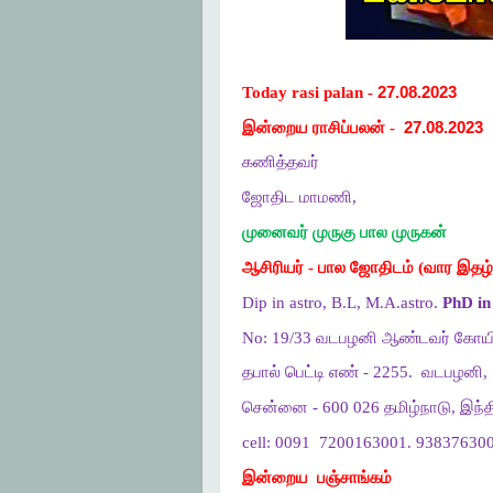
Today rasi palan -
27.08.2023
இன்றைய ராசிப்பலன் -
27.08.2023
கணித்தவர்
ஜோதிட மாமணி,
முனைவர் முருகு பால முருகன்
ஆசிரியர் - பால ஜோதிடம் (வார இதழ்
Dip in astro, B.L, M.A.astro.
PhD in 
No: 19/33 வடபழனி ஆண்டவர் கோயி
தபால் பெட்டி எண் - 2255.
வடபழனி,
சென்னை - 600 026 தமிழ்நாடு, இந்த
cell: 0091
7200163001. 938376300
இன்றைய
பஞ்சாங்கம்