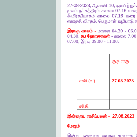
27-08-2023,
ஆவணி
10,
ஞாயிற்றுக
மூலம்
நட்சத்திரம்
காலை
07.16
வர
அமிர்தயோகம்
காலை
07.16
வரை
ஏகாதசி
விரதம்
.
பெருமாள்
வழிபாடு
ந
இராகு காலம் -
மாலை 04.30 - 06.
04.30,
சுப ஹோரைகள்
- காலை 7.00 -
07.00, இரவு 09.00 - 11.00.
குரு ராகு
சனி (வ)
27.08.2023
சந்தி
இன்றைய
ராசிப்பலன்
-
27.08.2023
மேஷம்
இன்று
பணவரவு
ஓரளவு
சுமாராக