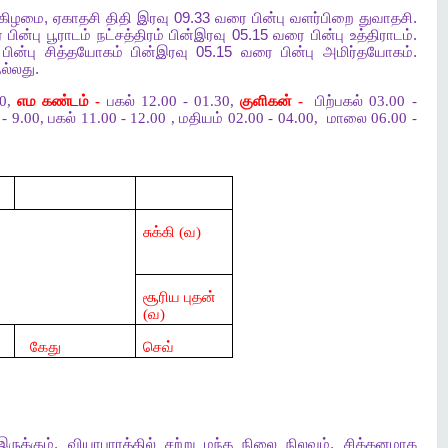
்கிழமை
,
ஏகாதசி
திதி
இரவு
09.33
வரை
பின்பு
வளர்பிறை
துவாதசி
.
ை
பின்பு
பூராடம்
நட்சத்திரம்
பின்இரவு
05.15
வரை
பின்பு
உத்திராடம்
.
பின்பு
சித்தயோகம்
பின்இரவு
05.15
வரை
பின்பு
அமிர்தயோகம்
.
ல்லது
.
00,
எம கண்டம் -
பகல் 12.00 - 01.30,
குளிகன் -
பிற்பகல் 03.00 -
 9.00, பகல் 11.00 - 12.00 , மதியம் 02.00 - 04.00,
மாலை 06.00 -
சுக்கி (வ)
சூரிய புதன்
(வ)
கேது
செவ்
இருக்கும்
.
வியாபாரத்தில்
சற்று
மந்த
நிலை
நிலவும்
.
சிக்கனமாக