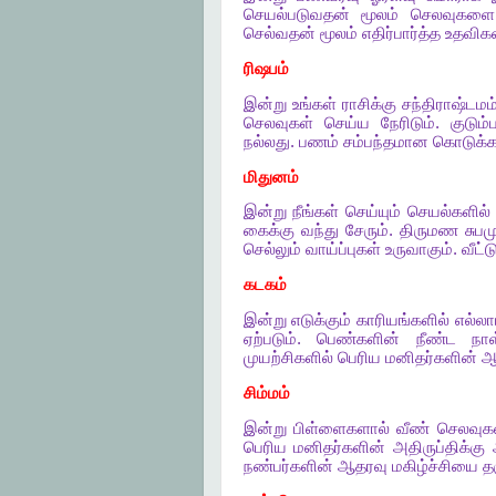
செயல்படுவதன்
மூலம்
செலவுகளை
செல்வதன்
மூலம்
எதிர்பார்த்த
உதவிகள
ரிஷபம்
இன்று
உங்கள்
ராசிக்கு
சந்திராஷ்டமம
செலவுகள்
செய்ய
நேரிடும்
.
குடும்ப
நல்லது
.
பணம்
சம்பந்தமான
கொடுக்க
மிதுனம்
இன்று
நீங்கள்
செய்யும்
செயல்களில்
கைக்கு
வந்து
சேரும்
.
திருமண
சுபம
செல்லும்
வாய்ப்புகள்
உருவாகும்
.
வீட்ட
கடகம்
இன்று
எடுக்கும்
காரியங்களில்
எல்லா
ஏற்படும்
.
பெண்களின்
நீண்ட
நாள
முயற்சிகளில்
பெரிய
மனிதர்களின்
ஆ
சிம்மம்
இன்று
பிள்ளைகளால்
வீண்
செலவுக
பெரிய
மனிதர்களின்
அதிருப்திக்கு
நண்பர்களின்
ஆதரவு
மகிழ்ச்சியை
த