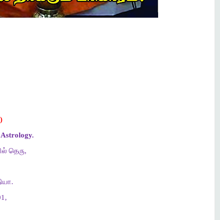
)
Astrology.
ல் தெரு,
ியா.
1,