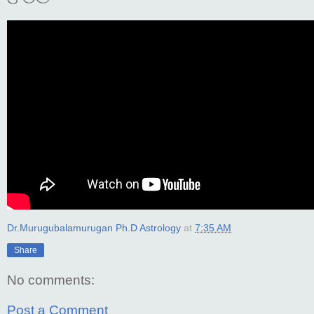
Dr.Murugubalamurugan Ph.D Astrology
at
7:35 AM
Share
No comments:
Post a Comment