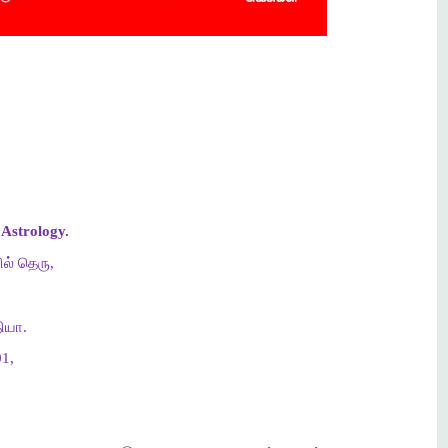
Astrology.
ல் தெரு,
ியா.
1,