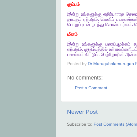
கும்பம்
இன்று
உங்களுக்கு
எதிர்பாராத
செலவ
தாமதம்
ஏற்படும்
.
வெளிப்
பயணங்களி
பொறுப்புடன்
நடந்து
கொள்வார்கள்
.
க
மீனம்
இன்று
உங்களுக்கு
பணப்புழக்கம்
ச
ஏற்படும்
.
குடும்பத்தில்
உள்ளவர்களிடம
பலன்கள்
கிட்டும்
.
பெற்றோரின்
அன்ப
Posted by
Dr.Murugubalamurugan P
No comments:
Post a Comment
Newer Post
Subscribe to:
Post Comments (Atom