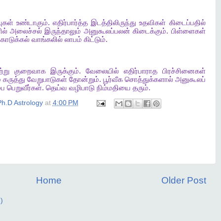
ுகள்
உண்டாகும்
.
எதிர்பார்த்த
இடத்திலிருந்து
உதவிகள்
கிடைப்பதில்
ல்
அலைச்சல்
இருந்தாலும்
அனுகூலப்பலன்
கிடைக்கும்
.
பிள்ளைகள்
ொடுக்கல்
வாங்கலில்
லாபம்
கிட்டும்
.
ற்று
குறைவாக
இருக்கும்
.
வேலையில்
எதிர்பாராத
பிரச்சினைகள்
்
கருத்து
வேறுபாடுகள்
தோன்றும்
.
பூர்வீக
சொத்துக்களால்
அனுகூலப்
ை
பெறுவீர்கள்
.
தெய்வ
வழிபாடு
நிம்மதியை
தரும்
.
h.D Astrology
at
4:00 PM
Home
Older Post
)