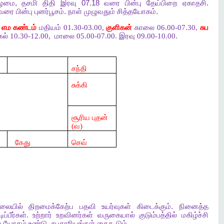
ிழமை
,
தசமி
திதி
இரவு
07.18
வரை
பின்பு
தேய்பிறை
ஏகாதசி
.
வரை
பின்பு
புனர்பூசம்
.
நாள்
முழுவதும்
சித்தயோகம்
.
எம கண்டம்
மதியம் 01.30-03.00,
குளிகன்
காலை 06.00-07.30,
சுப
ல் 10.30-12.00,
மாலை 05.00-07.00. இரவு 09.00-10.00.
சந்தி
சுக்கி
சூரிய புதன்
(வ)
கேது
செவ்
லையில்
திறமைக்கேற்ப
பதவி
உயர்வுகள்
கிடைக்கும்
.
நினைத்த
டிப்பீர்கள்
.
உற்றார்
உறவினர்கள்
வருகையால்
குடும்பத்தில்
மகிழ்ச்சி
்
யோகம்
உண்டு
.
சுபகாரியங்கள்
கைகூடும்
.