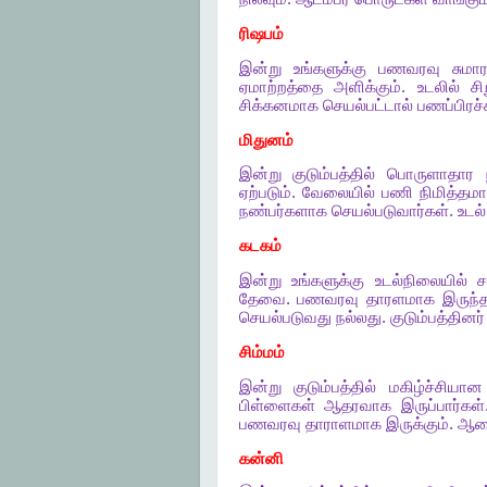
ரிஷபம்
இன்று
உங்களுக்கு
பணவரவு
சுமா
ஏமாற்றத்தை
அளிக்கும்
.
உடலில்
சி
சிக்கனமாக
செயல்பட்டால்
பணப்பிர
மிதுனம்
இன்று
குடும்பத்தில்
பொருளாதார
ஏற்படும்
.
வேலையில்
பணி
நிமித்தம
நண்பர்களாக
செயல்படுவார்கள்
.
உடல்
கடகம்
இன்று
உங்களுக்கு
உடல்நிலையில்
ச
தேவை
.
பணவரவு
தாரளமாக
இருந்த
செயல்படுவது
நல்லது
.
குடும்பத்தினர்
சிம்மம்
இன்று
குடும்பத்தில்
மகிழ்ச்சியான
பிள்ளைகள்
ஆதரவாக
இருப்பார்கள்
பணவரவு
தாராளமாக
இருக்கும்
.
ஆட
கன்னி