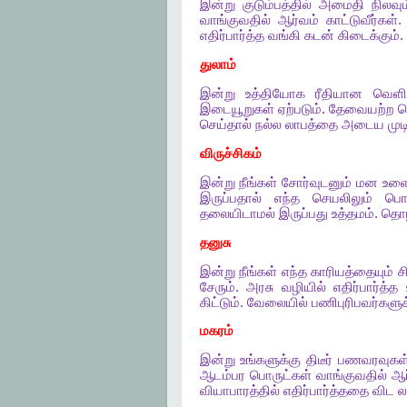
இன்று
குடும்பத்தில்
அமைதி
நிலவும
வாங்குவதில்
ஆர்வம்
காட்டுவீர்கள்
எதிர்பார்த்த
வங்கி
கடன்
கிடைக்கும்
.
துலாம்
இன்று
உத்தியோக
ரீதியான
வெளிய
இடையூறுகள்
ஏற்படும்
.
தேவையற்ற
ச
செய்தால்
நல்ல
லாபத்தை
அடைய
முடி
விருச்சிகம்
இன்று
நீங்கள்
சோர்வுடனும்
மன
உளை
இருப்பதால்
எந்த
செயலிலும்
பொ
தலையிடாமல்
இருப்பது
உத்தமம்
.
தொழ
தனுசு
இன்று
நீங்கள்
எந்த
காரியத்தையும்
ச
சேரும்
.
அரசு
வழியில்
எதிர்பார்த்த
கிட்டும்
.
வேலையில்
பணிபுரிபவர்களுக
மகரம்
இன்று
உங்களுக்கு
திடீர்
பணவரவுகள
ஆடம்பர
பொருட்கள்
வாங்குவதில்
ஆர
வியாபாரத்தில்
எதிர்பார்த்ததை
விட
ல