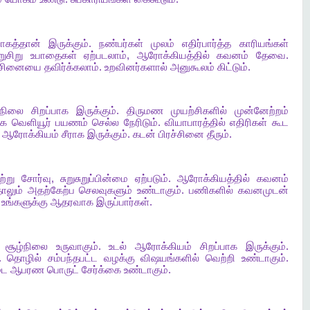
ராகத்தான்
இருக்கும்
.
நண்பர்கள்
முலம்
எதிர்பார்த்த
காரியங்கள்
றுசிறு
உபாதைகள்
ஏற்படலாம்
,
ஆரோக்கியத்தில்
கவனம்
தேவை
.
ச்சினையை
தவிர்க்கலாம்
.
உறவினர்களால்
அனுகூலம்
கிட்டும்
.
நிலை
சிறப்பாக
இருக்கும்
.
திருமண
முயற்சிகளில்
முன்னேற்றம்
ாக
வெளியூர்
பயணம்
செல்ல
நேரிடும்
.
வியாபாரத்தில்
எதிரிகள்
கூட
ஆரோக்கியம்
சீராக
இருக்கும்
.
கடன்
பிரச்சினை
தீரும்
.
ற்று
சோர்வு
,
சுறுசுறுப்பின்மை
ஏற்படும்
.
ஆரோக்கியத்தில்
கவனம்
ாலும்
அதற்கேற்ப
செலவுகளும்
உண்டாகும்
.
பணிகளில்
கவனமுடன்
உங்களுக்கு
ஆதரவாக
இருப்பார்கள்
.
சூழ்நிலை
உருவாகும்
.
உடல்
ஆரோக்கியம்
சிறப்பாக
இருக்கும்
.
.
தொழில்
சம்பந்தபட்ட
வழக்கு
விஷயங்களில்
வெற்றி
உண்டாகும்
.
ை
ஆபரண
பொருட்
சேர்க்கை
உண்டாகும்
.