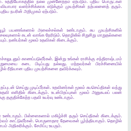
்
.
உத்தியோகத்தில்
நல்ல
முன்னேற்றம்
ஏற்படும்
.
புதிய
பொருட்கள்
.
வியாபார
வளர்ச்சிக்காக
எடுக்கும்
முயற்சிகள்
நற்பலனைத்
தரும்
.
புதிய
நபரின்
அறிமுகம்
ஏற்படும்
.
ூர்
பயணங்களால்
அலைச்சல்கள்
உண்டாகும்
.
சுப
முயற்சிகளில்
ெலவுகளால்
கடன்
வாங்க
நேரிடும்
.
தொழிலில்
சிறுசிறு
மாறுதல்களை
யும்
.
நண்பர்கள்
மூலம்
உதவிகள்
கிடைக்கும்
.
ச்சலுடனும்
காணப்படுவீர்கள்
.
இன்று
உங்கள்
ராசிக்கு
சந்திராஷ்டமம்
றுமையை
கடை
பிடிப்பது
நல்லது
.
மற்றவர்கள்
பிரச்சினையில்
ில்
ரீதியான
புதிய
முயற்சிகளை
தவிர்க்கவும்
.
ிறப்புடன்
செய்து
முடிப்பீர்கள்
.
உறவினர்கள்
மூலம்
சுபசெய்திகள்
வந்து
உதவி
எளிதில்
கிடைக்கும்
.
உடன்பிறப்புகள்
மூலம்
அனுகூலப்
பலன்
்கு
தகுதிக்கேற்ற
பதவி
உயர்வு
உண்டாகும்
.
்
உண்டாகும்
.
பிள்ளைகளால்
மகிழ்ச்சி
தரும்
செய்திகள்
கிடைக்கும்
.
்வம்
காட்டுவீர்கள்
.
பொருளாதார
தேவைகள்
பூர்த்தியாகும்
.
தொழில்
ாபம்
அதிகரிக்கும்
.
சேமிப்பு
உயரும்
.