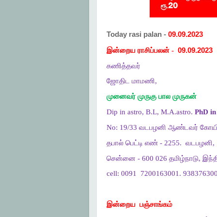
Today rasi palan -
09.09.2023
இன்றைய ராசிப்பலன் -
09.09.2023
கணித்தவர்
ஜோதிட மாமணி,
முனைவர் முருகு பால முருகன்
Dip in astro, B.L, M.A.astro.
PhD in 
No: 19/33 வடபழனி ஆண்டவர் கோயி
தபால் பெட்டி எண் - 2255.
வடபழனி,
சென்னை - 600 026 தமிழ்நாடு, இந்த
cell: 0091
7200163001. 938376300
இன்றைய
பஞ்சாங்கம்