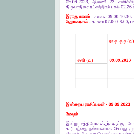
09-09-2023,
ஆவணி
23,
சனிக்க
திருவாதிரை
நட்சத்திரம்
பகல்
02.26
இராகு காலம் -
காலை 09.00-10.30,
ஹோரைகள் -
காலை 07.00-08.00, பக
ராகு குரு (வ)
சனி (வ)
09.09.2023
இன்றைய
ராசிப்பலன்
- 09.09.2023
மேஷம்
இன்று
உத்தியோகஸ்தர்களுக்கு
வே
காரியத்தை
நல்லபடியாக
செய்து
மு
நிலவும்
.
ஆடம்பர
பொருட்கள்
வாங்கும