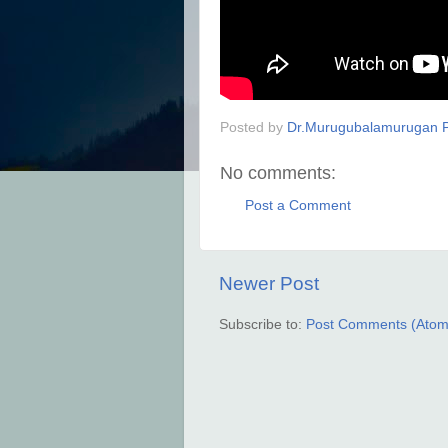
Posted by
Dr.Murugubalamurugan P
No comments:
Post a Comment
Newer Post
Subscribe to:
Post Comments (Atom