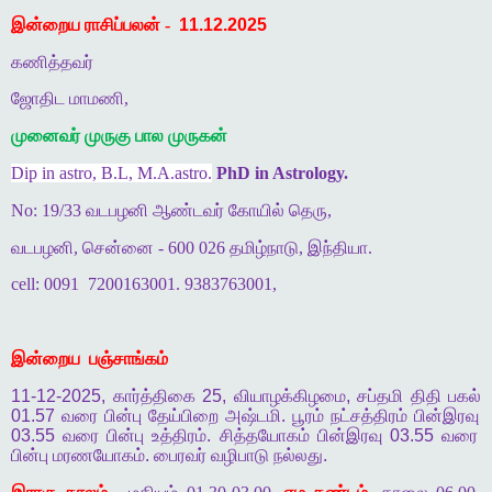
இன்றைய ராசிப்பலன் -
11.12.2025
கணித்தவர்
ஜோதிட மாமணி,
முனைவர் முருகு பால முருகன்
Dip in astro, B.L, M.A.astro.
PhD in Astrology.
No: 19/33 வடபழனி ஆண்டவர் கோயில் தெரு,
வடபழனி, சென்னை - 600 026 தமிழ்நாடு, இந்தியா.
cell: 0091
7200163001. 9383763001,
இன்றைய
பஞ்சாங்கம்
11-12-2025,
கார்த்திகை
25,
வியாழக்கிழமை
,
சப்தமி
திதி
பகல்
01.57
வரை
பின்பு
தேய்பிறை
அஷ்டமி
.
பூரம்
நட்சத்திரம்
பின்இரவு
03.55
வரை
பின்பு
உத்திரம்
.
சித்தயோகம்
பின்இரவு
03.55
வரை
பின்பு
மரணயோகம்
.
பைரவர்
வழிபாடு
நல்லது
.