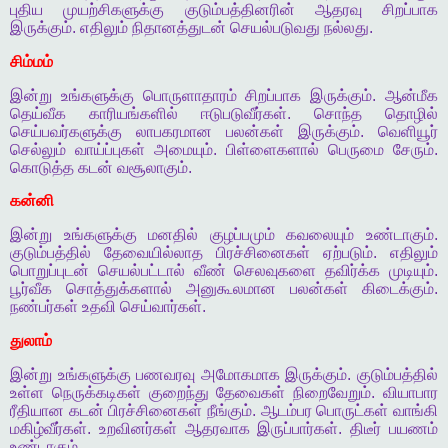
புதிய
முயற்சிகளுக்கு
குடும்பத்தினரின்
ஆதரவு
சிறப்பாக
இருக்கும்
.
எதிலும்
நிதானத்துடன்
செயல்படுவது
நல்லது
.
சிம்மம்
இன்று
உங்களுக்கு
பொருளாதாரம்
சிறப்பாக
இருக்கும்
.
ஆன்மீக
தெய்வீக
காரியங்களில்
ஈடுபடுவீர்கள்
.
சொந்த
தொழில்
செய்பவர்களுக்கு
லாபகரமான
பலன்கள்
இருக்கும்
.
வெளியூர்
செல்லும்
வாய்ப்புகள்
அமையும்
.
பிள்ளைகளால்
பெருமை
சேரும்
.
கொடுத்த
கடன்
வசூலாகும்
.
கன்னி
இன்று
உங்களுக்கு
மனதில்
குழப்பமும்
கவலையும்
உண்டாகும்
.
குடும்பத்தில்
தேவையில்லாத
பிரச்சினைகள்
ஏற்படும்
.
எதிலும்
பொறுப்புடன்
செயல்பட்டால்
வீண்
செலவுகளை
தவிர்க்க
முடியும்
.
பூர்வீக
சொத்துக்களால்
அனுகூலமான
பலன்கள்
கிடைக்கும்
.
நண்பர்கள்
உதவி
செய்வார்கள்
.
துலாம்
இன்று
உங்களுக்கு
பணவரவு
அமோகமாக
இருக்கும்
.
குடும்பத்தில்
உள்ள
நெருக்கடிகள்
குறைந்து
தேவைகள்
நிறைவேறும்
.
வியாபார
ரீதியான
கடன்
பிரச்சினைகள்
நீங்கும்
.
ஆடம்பர
பொருட்கள்
வாங்கி
மகிழ்வீர்கள்
.
உறவினர்கள்
ஆதரவாக
இருப்பார்கள்
.
திடீர்
பயணம்
உண்டாகும்
.