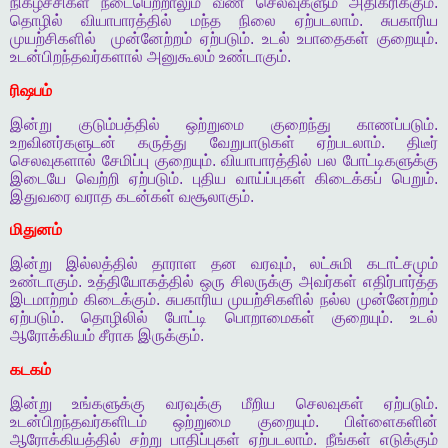
நிகழ்ச்சிகள்
நடைபெற்றாலும்
வீண்
செலவுகளும்
அதிகரிக்கும்
.
தொழில்
வியாபாரத்தில்
மந்த
நிலை
ஏற்படலாம்
.
சுபகாரிய
முயற்சிகளில்
முன்னேற்றம்
ஏற்படும்
.
உடல்
உபாதைகள்
குறையும்
.
உடன்பிறந்தவர்களால்
அனுகூலம்
உண்டாகும்
.
ரிஷபம்
இன்று
குடும்பத்தில்
ஒற்றுமை
குறைந்து
காணப்படும்
.
உறவினர்களுடன்
கருத்து
வேறுபாடுகள்
ஏற்படலாம்
.
திடீர்
செலவுகளால்
சேமிப்பு
குறையும்
.
வியாபாரத்தில்
பல
போட்டிகளுக்கு
இடையே
வெற்றி
ஏற்படும்
.
புதிய
வாய்ப்புகள்
கிடைக்கப்
பெறும்
.
இதுவரை
வராத
கடன்கள்
வசூலாகும்
.
மிதுனம்
இன்று
இல்லத்தில்
தாராள
தன
வரவும்
,
லட்சுமி
கடாட்சமும்
உண்டாகும்
.
உத்தியோகத்தில்
ஒரு
சிலருக்கு
அவர்கள்
எதிர்பார்த்த
இடமாற்றம்
கிடைக்கும்
.
சுபகாரிய
முயற்சிகளில்
நல்ல
முன்னேற்றம்
ஏற்படும்
.
தொழிலில்
போட்டி
பொறாமைகள்
குறையும்
.
உடல்
ஆரோக்கியம்
சீராக
இருக்கும்
.
கடகம்
இன்று
உங்களுக்கு
வரவுக்கு
மீறிய
செலவுகள்
ஏற்படும்
.
உடன்பிறந்தவர்களிடம்
ஒற்றுமை
குறையும்
.
பிள்ளைகளின்
ஆரோக்கியத்தில்
சற்று
பாதிப்புகள்
ஏற்படலாம்
.
நீங்கள்
எடுக்கும்