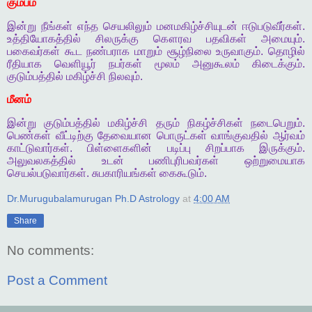
கும்பம்
இன்று
நீங்கள்
எந்த
செயலிலும்
மனமகிழ்ச்சியுடன்
ஈடுபடுவீர்கள்
.
உத்தியோகத்தில்
சிலருக்கு
கௌரவ
பதவிகள்
அமையும்
.
பகைவர்கள்
கூட
நண்பராக
மாறும்
சூழ்நிலை
உருவாகும்
.
தொழில்
ரீதியாக
வெளியூர்
நபர்கள்
மூலம்
அனுகூலம்
கிடைக்கும்
.
குடும்பத்தில்
மகிழ்ச்சி
நிலவும்
.
மீனம்
இன்று
குடும்பத்தில்
மகிழ்ச்சி
தரும்
நிகழ்ச்சிகள்
நடைபெறும்
.
பெண்கள்
வீட்டிற்கு
தேவையான
பொருட்கள்
வாங்குவதில்
ஆர்வம்
காட்டுவார்கள்
.
பிள்ளைகளின்
படிப்பு
சிறப்பாக
இருக்கும்
.
அலுவலகத்தில்
உடன்
பணிபுரிபவர்கள்
ஒற்றுமையாக
செயல்படுவார்கள்
.
சுபகாரியங்கள்
கைகூடும்
.
Dr.Murugubalamurugan Ph.D Astrology
at
4:00 AM
Share
No comments:
Post a Comment