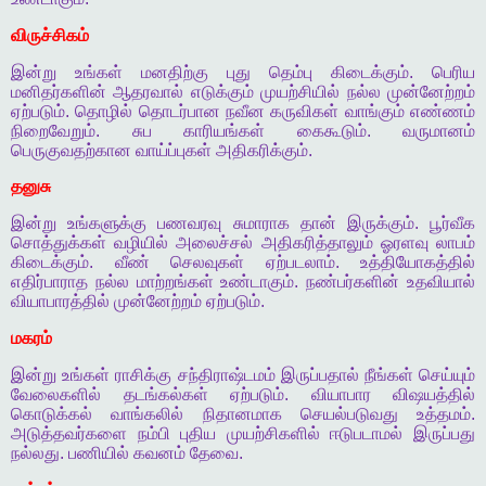
விருச்சிகம்
இன்று
உங்கள்
மனதிற்கு
புது
தெம்பு
கிடைக்கும்
.
பெரிய
மனிதர்களின்
ஆதரவால்
எடுக்கும்
முயற்சியில்
நல்ல
முன்னேற்றம்
ஏற்படும்
.
தொழில்
தொடர்பான
நவீன
கருவிகள்
வாங்கும்
எண்ணம்
நிறைவேறும்
.
சுப
காரியங்கள்
கைகூடும்
.
வருமானம்
பெருகுவதற்கான
வாய்ப்புகள்
அதிகரிக்கும்
.
தனுசு
இன்று
உங்களுக்கு
பணவரவு
சுமாராக
தான்
இருக்கும்
.
பூர்வீக
சொத்துக்கள்
வழியில்
அலைச்சல்
அதிகரித்தாலும்
ஓரளவு
லாபம்
கிடைக்கும்
.
வீண்
செலவுகள்
ஏற்படலாம்
.
உத்தியோகத்தில்
எதிர்பாராத
நல்ல
மாற்றங்கள்
உண்டாகும்
.
நண்பர்களின்
உதவியால்
வியாபாரத்தில்
முன்னேற்றம்
ஏற்படும்
.
மகரம்
இன்று
உங்கள்
ராசிக்கு
சந்திராஷ்டமம்
இருப்பதால்
நீங்கள்
செய்யும்
வேலைகளில்
தடங்கல்கள்
ஏற்படும்
.
வியாபார
விஷயத்தில்
கொடுக்கல்
வாங்கலில்
நிதானமாக
செயல்படுவது
உத்தமம்
.
அடுத்தவர்களை
நம்பி
புதிய
முயற்சிகளில்
ஈடுபடாமல்
இருப்பது
நல்லது
.
பணியில்
கவனம்
தேவை
.