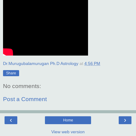
Dr.Murugubalamurugan Ph.D Astrology
at
4:56 PM
Share
No comments:
Post a Comment
‹
›
Home
View web version