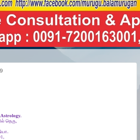
19
Astrology.
ல்
தெரு
,
ியா
.
1,