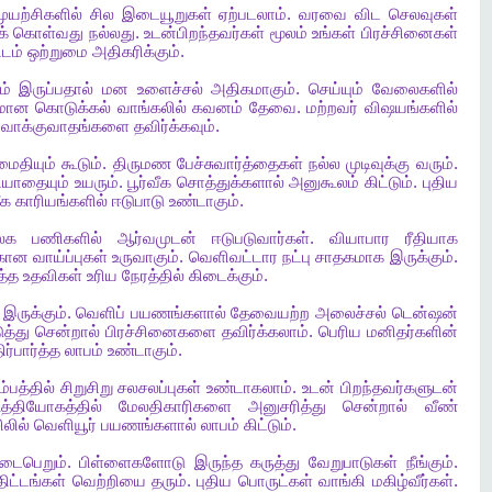
முயற்சிகளில்
சில
இடையூறுகள்
ஏற்படலாம்
.
வரவை
விட
செலவுகள்
க்
கொள்வது
நல்லது
.
உடன்பிறந்தவர்கள்
மூலம்
உங்கள்
பிரச்சினைகள்
டம்
ஒற்றுமை
அதிகரிக்கும்
.
ம்
இருப்பதால்
மன
உளைச்சல்
அதிகமாகும்
.
செய்யும்
வேலைகளில்
தமான
கொடுக்கல்
வாங்கலில்
கவனம்
தேவை
.
மற்றவர்
விஷயங்களில்
வாக்குவாதங்களை
தவிர்க்கவும்
.
ைதியும்
கூடும்
.
திருமண
பேச்சுவார்த்தைகள்
நல்ல
முடிவுக்கு
வரும்
.
ியாதையும்
உயரும்
.
பூர்வீக
சொத்துக்களால்
அனுகூலம்
கிட்டும்
.
புதிய
ீக
காரியங்களில்
ஈடுபாடு
உண்டாகும்
.
லக
பணிகளில்
ஆர்வமுடன்
ஈடுபடுவார்கள்
.
வியாபார
ரீதியாக
்கான
வாய்ப்புகள்
உருவாகும்
.
வெளிவட்டார
நட்பு
சாதகமாக
இருக்கும்
.
த்த
உதவிகள்
உரிய
நேரத்தில்
கிடைக்கும்
.
இருக்கும்
.
வெளிப்
பயணங்களால்
தேவையற்ற
அலைச்சல்
டென்ஷன்
த்து
சென்றால்
பிரச்சினைகளை
தவிர்க்கலாம்
.
பெரிய
மனிதர்களின்
ிர்பார்த்த
லாபம்
உண்டாகும்
.
ம்பத்தில்
சிறுசிறு
சலசலப்புகள்
உண்டாகலாம்
.
உடன்
பிறந்தவர்களுடன்
உத்தியோகத்தில்
மேலதிகாரிகளை
அனுசரித்து
சென்றால்
வீண்
லில்
வெளியூர்
பயணங்களால்
லாபம்
கிட்டும்
.
டைபெறும்
.
பிள்ளைகளோடு
இருந்த
கருத்து
வேறுபாடுகள்
நீங்கும்
.
திட்டங்கள்
வெற்றியை
தரும்
.
புதிய
பொருட்கள்
வாங்கி
மகிழ்வீர்கள்
.