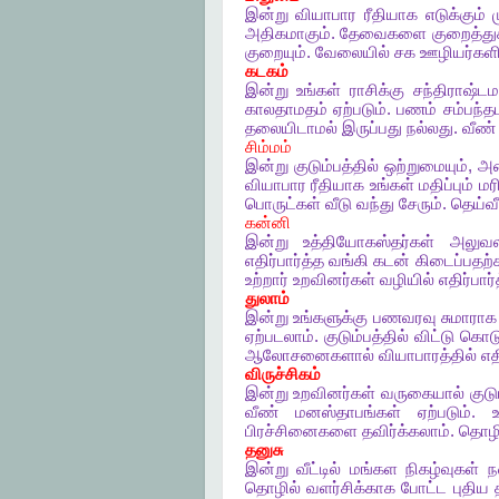
இன்று
வியாபார
ரீதியாக
எடுக்கும்
அதிகமாகும்
.
தேவைகளை
குறைத்து
குறையும்
.
வேலையில்
சக
ஊழியர்களி
கடகம்
இன்று
உங்கள்
ராசிக்கு
சந்திராஷ்டம
காலதாமதம்
ஏற்படும்
.
பணம்
சம்பந்
தலையிடாமல்
இருப்பது
நல்லது
.
வீண்
சிம்மம்
இன்று
குடும்பத்தில்
ஒற்றுமையும்
,
அம
வியாபார
ரீதியாக
உங்கள்
மதிப்பும்
மர
பொருட்கள்
வீடு
வந்து
சேரும்
.
தெய்வ
கன்னி
இன்று
உத்தியோகஸ்தர்கள்
அலுவ
எதிர்பார்த்த
வங்கி
கடன்
கிடைப்பதற
உற்றார்
உறவினர்கள்
வழியில்
எதிர்பார்
துலாம்
இன்று
உங்களுக்கு
பணவரவு
சுமாராக
ஏற்படலாம்
.
குடும்பத்தில்
விட்டு
கொடு
ஆலோசனைகளால்
வியாபாரத்தில்
எத
விருச்சிகம்
இன்று
உறவினர்கள்
வருகையால்
குடு
வீண்
மனஸ்தாபங்கள்
ஏற்படும்
.
பிரச்சினைகளை
தவிர்க்கலாம்
.
தொழி
தனுசு
இன்று
வீட்டில்
மங்கள
நிகழ்வுகள்
ந
தொழில்
வளர்சிக்காக
போட்ட
புதிய