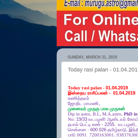
SUNDAY, MARCH 31, 2019
Today rasi palan - 01.04.20
Today rasi palan -
01.04.2019
இன்றைய ராசிப்பலன்
-
01.04.2019
கணித்தவர்
ஜோதிட
மாமணி
,
முனைவர்
முருகு
பால
முருகன்
Dip in astro, B.L, M.A.astro.
PhD in 
No:
19/33
வடபழனி
ஆண்டவர்
கோயி
தபால்
பெட்டி
எண்
- 2255.
வடபழனி
,
சென்னை
- 600 026
தமிழ்நாடு
,
இந்த
cell:
0091
7200163001. 938376300