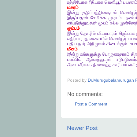
உத்தியோக
ரீதியாக
வெளியூர்
பயணம
மகரம்
இன்று
குடும்பத்தினருடன்
வெளியூர
இருப்பதால்
சேமிக்க
முடியும்
.
நண்பர
ஏற்படுத்துவதன்
மூலம்
நல்ல
முன்னேற
கும்பம்
இன்று
தொழில்
வியாபாரம்
சிறப்பாக
எதிர்பாராத
வகையில்
வெளியூர்
பயண
புதிய
நபர்
அறிமுகம்
கிடைக்கும்
.
சுப
மீனம்
இன்று
உங்களுக்கு
பொருளாதாரம்
சிற
படிப்பில்
ஆர்வத்துடன்
ஈடுபடுவார்
அடைவீர்கள்
.
நினைத்த
காரியம்
எளித
Posted by
Dr.Murugubalamurugan P
No comments:
Post a Comment
Newer Post