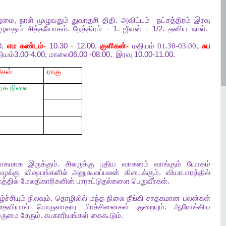
ிழமை
,
நாள்
முழுவதும்
துவாதசி
திதி
.
அவிட்டம்
நட்சத்திரம்
இரவு
ழுவதும்
சித்தயோகம்
.
நேத்திரம்
- 1.
ஜீவன்
- 1/2.
தனிய
நாள்
.
0,
எம
கண்டம்-
10.30 - 12.00,
குளிகன்-
மதியம் 01.30-03.00,
சுப
ியம்
3.00-4.00,
மாலை
06.00 -08.00,
இரவு
10.00-11.00.
செவ்
ராகு
ிரக
நிலை
ோகமாக
இருக்கும்
.
சிலருக்கு
புதிய
வாகனம்
வாங்கும்
யோகம்
வழக்கு
விஷயங்களில்
அனுகூலப்பலன்
கிடைக்கும்
.
வியாபாரத்தில்
த்தில்
மேலதிகாரிகளின்
பாராட்டுதல்களை
பெறுவீர்கள்
.
்ச்சியும்
நிலவும்
.
தொழிலில்
மந்த
நிலை
நீங்கி
சாதகமான
பலன்கள்
உதவியால்
பொருளாதார
பிரச்சினைகள்
குறையும்
.
ஆரோக்கிய
ெருமை
சேரும்
.
சுபகாரியங்கள்
கைகூடும்
.