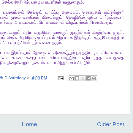
்
செல்ல
நேரிடும்
.
பழைய
கடன்கள்
வசூலாகும்
.
்
பயணங்கள்
செல்லும்
வாய்ப்பு
அமையும்
.
செலவுகள்
கட்டுக்குள்
்கள்
மூலம்
உதவிகள்
கிடைக்கும்
.
தொழிலில்
புதிய
மாற்றங்களை
்றத்தை
அடையலாம்
.
பிள்ளைகளின்
விருப்பங்கள்
நிறைவேறும்
.
நடைபெறும்
.
புதிய
கருவிகள்
வாங்கும்
முயற்சிகள்
வெற்றியை
தரும்
.
ம்
செல்ல
நேரிடும்
.
உடல்
நலம்
சிறப்பாக
இருக்கும்
.
உத்தியோகத்தில்
காரிய
முயற்சிகள்
நற்பலனை
தரும்
.
ப்பாக
இருப்பதால்
தேவைகள்
அனைத்தும்
பூர்த்தியாகும்
.
பிள்ளைகள்
கள்
.
கடின
உழைப்பால்
வியாபாரத்தில்
எதிர்பார்த்த
லாபத்தை
ில்
நிறைவேறும்
.
நண்பர்களால்
அனுகூலம்
கிட்டும்
.
h.D Astrology
at
4:00 PM
Home
Older Post