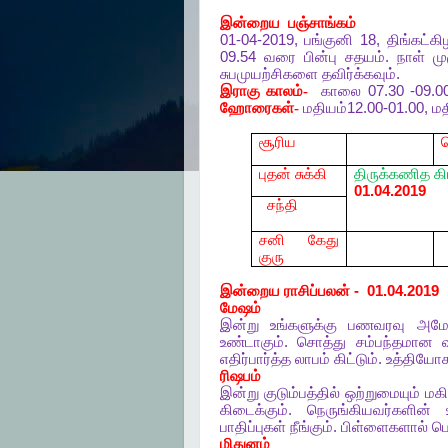
இன்றைய
பஞ்சாங்கம்
01-04-2019,
பங்குனி
18,
திங்கட்க
09.54
வரை
பின்பு
சதயம்
.
நாள்
மு
சுபமுயற்சிகளை
தவிர்க்கவும்
.
இராகு
காலம்-
காலை
07.30 -09.0
ஹோரைகள்-
மதியம்
12.00-01.00,
மத
சூரிய
புதன் சுக்கி
திருக்கணித
க
01.04.2019
சந்தி
சனி கேது
குரு
இன்றைய
ராசிப்பலன்
-
01.04.2019
மேஷம்
இன்று
உங்களுக்கு
பணவரவு
அம
உண்டாகும்
.
சொத்து
சம்பந்தமான
எதிர்பார்த்த
லாபம்
கிட்டும்
.
உத்தியோக
ரிஷபம்
இன்று
குடும்பத்தில்
ஒற்றுமையும்
மகிழ
கிடைக்கும்
.
நெருங்கியவர்களின்
பாதிப்புகள்
நீங்கும்
.
பிள்ளைகளால்
ப
மிதுனம்