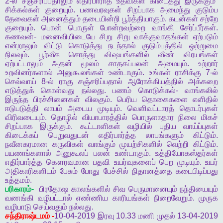
2-
ல்
சஞ்சரிப்பதாலும்
எதிர்பாராத
உதவிகள்
கிடைத்து
இருக்கும்
சிக்கல்கள்
குறையும்
.
பணவரவுகள்
சிறப்பாக
அமைந்து
குடும்ப
தேவைகள்
அனைத்தும்
தடையின்றி
பூர்த்தியாகும்
.
கடன்கள்
சற்றே
குறையும்
.
பொன்
பொருள்
போன்றவற்றை
வாங்கி
சேர்ப்பீர்கள்
.
கணவன்
-
மனைவியிடையே
சிறு
சிறு
வாக்குவாதங்கள்
ஏற்படும்
என்றாலும்
விட்டு
கொடுத்து
நடந்தால்
குடும்பத்தில்
ஒற்றுமை
நிலவும்
.
பூர்வீக
சொத்து
விஷயங்களில்
வீண்
விரயங்கள்
ஏற்பட்டாலும்
அதன்
மூலம்
சாதகப்பலன்
அமையும்
.
உற்றார்
உறவினர்களால்
அனுகூலங்கள்
உண்டாகும்
.
உங்கள்
ராசிக்கு
7-
ல்
செவ்வாய்
8-
ல்
ராகு
சஞ்சரிப்பதால்
ஆரோக்கியத்தில்
அக்கறை
எடுத்துக்
கொள்வது
நல்லது
.
பணம்
கொடுக்கல்
-
வாங்கலில்
இருந்த
பிரச்சினைகள்
விலகும்
.
பெரிய
தொகைகளை
எளிதில்
ஈடுபடுத்தி
லாபம்
அடைய
முடியும்
.
வெளிவட்டாரத்
தொடர்புகள்
விரிவடையும்
.
தொழில்
வியாபாரத்தில்
பொருளாதார
நிலை
மிகச்
சிறப்பாக
இருக்கும்
.
கூட்டாளிகள்
வழியில்
புதிய
வாய்ப்புகள்
கிடைக்கப்
பெறுவதுடன்
எதிர்பார்த்த
லாபங்களும்
கிட்டும்
.
நவீனகரமான
கருவிகள்
வாங்கும்
முயற்சிகளில்
வெற்றி
கிட்டும்
.
பயணங்களால்
அனுகூலப்
பலன்
உண்டாகும்
.
உத்தியோகஸ்தர்கள்
எதிர்பார்த்த
கௌரவமான
பதவி
உயர்வுகளைப்
பெற
முடியும்
.
உயர்
அதிகாரிகளிடம்
பேசும்
போது
பேச்சில்
நிதானத்தை
கடைபிடிப்பது
உத்தமம்
.
பரிகாரம்
-
பிரதோஷ
காலங்களில்
சிவ
பெருமானையும்
நந்தியையும்
வணங்கி
வழிபட்டால்
எண்ணிய
காரியங்கள்
நிறைவேறும்
.
முருக
வழிபாடு
செய்வதும்
நல்லது
.
சந்திராஷ்டமம்
-
10-04-2019
இரவு
10.33
மணி
முதல்
13-04-2019