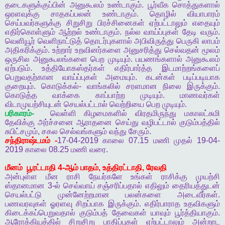
தடைகளுக்குப்பின்
அனுகூலம்
உண்டாகும்
.
பூர்வீக
சொத்துகளால்
ஒரளவுக்கு
சாதகப்பலன்
உண்டாகும்
.
தொழில்
வியாபாரம்
செய்பவர்களுக்கு
சிறுசிறு
பிரச்சினைகள்
ஏற்பட்டாலும்
எதையும்
எதிர்கொள்ளும்
ஆற்றல்
உண்டாகும்
.
நல்ல
வாய்ப்புகள்
தேடி
வரும்
.
வெளியூர்
வெளிநாட்டுத்
தொடர்புகளால்
அபிவிருத்து
பெருகி
லாபம்
அதிகரிக்கும்
.
உற்றார்
உறவினர்களை
அனுசரித்து
செல்வதன்
மூலம்
ஒருசில
அனுகூலங்களை
பெற
முடியும்
.
பயணங்களால்
அனுகூலம்
ஏற்படும்
.
உத்தியோகஸ்தர்கள்
எதிர்பார்த்த
இடமாற்றங்களைப்
பெறுவதற்கான
வாய்ப்புகள்
அமையும்
.
கடன்கள்
படிப்படியாக
குறையும்
.
கொடுக்கல்
-
வாங்கலில்
சரளமான
நிலை
இருக்கும்
.
கொடுத்த
வாக்கை
காப்பாற்ற
முடியும்
.
மாணவர்கள்
விடாமுயற்சியுடன்
செயல்பட்டால்
வெற்றியை
பெற
முடியும்
.
பரிகாரம்
-
வெள்ளி
கிழமைகளில்
விரதமிருந்து
மகாலட்சுமி
தேவிக்கு
அர்ச்சனை
ஆராதனை
செய்து
வழிபட்டால்
குடும்பத்தில்
சுபிட்சமும்
,
சகல
செல்வங்களும்
வந்து
சேரும்
.
சந்திராஷ்டமம்
-
17-04-2019
காலை
07.15
மணி
முதல்
19-04-
2019
காலை
08.25
மணி
வரை
.
மீனம்
பூரட்டாதி
4-
ஆம்
பாதம்
,
உத்திரட்டாதி
,
ரேவதி
அன்புள்ள
மீன
ராசி
நேயர்களே
உங்கள்
ராசிக்கு
முயற்சி
ஸ்தானமான
3-
ல்
செவ்வாய்
சஞ்சரிப்பதால்
எதிலும்
தைரியத்துடன்
செயல்பட்டு
முன்னேற்றமான
பலன்களை
அடைவீர்கள்
.
பணவரவுகள்
ஓரளவு
சிறப்பாக
இருக்கும்
.
எதிர்பாராத
உதவிகளும்
கிடைக்கப்பெறுவதால்
குடும்பத்
தேவைகள்
யாவும்
பூர்த்தியாகும்
.
ஆரோக்கியத்தில்
சிறுசிறு
பாதிப்புகள்
ஏற்பட்டாலும்
அன்றாட