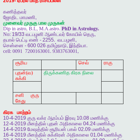
2019-
ஏப்ரல்
மாத
ராசிப்பலன்
கணித்தவர்
ஜோதிட
மாமணி
,
முனைவர்
முருகு
பால
முருகன்
Dip in astro, B.L, M.A.astro.
PhD in Astrology.
No:
19/33
வடபழனி
ஆண்டவர்
கோயில்
தெரு
,
தபால்
பெட்டி
எண்
- 2255.
வடபழனி
,
சென்னை
- 600 026
தமிழ்நாடு
,
இந்தியா
.
cell:
0091
7200163001. 9383763001,
சூரிய
செவ்
ராகு
புதன்(வ)
திருக்கணித
கிரக
நிலை
சுக்கி
சனி குரு
கேது
கிரக
மாற்றம்
10-4-2019
குரு
வக்ர
ஆரம்பம்
இரவு
10.08
மணிக்கு
12-4-2019
மீனத்தில்
புதன்
அதிகாலை
04.24
மணிக்கு
14-4-2019
மேஷத்தில்
சூரியன்
பகல்
02.09
மணிக்கு
16-4-2019
மீனத்தில்
சுக்கிரன்
அதிகாலை
01.04
மணிக்கு