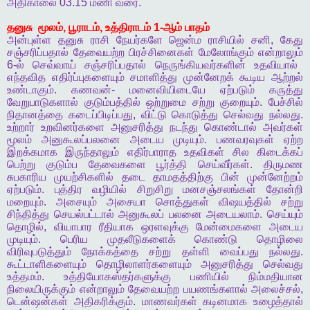
அதிகாலை
03.15
மணி
வரை
.
தனுசு
மூலம்
,
பூராடம்
,
உத்திராடம்
1-
ஆம்
பாதம்
அன்புள்ள
தனுசு
ராசி
நேயர்களே
ஜென்ம
ராசியில்
சனி
,
கேது
சஞ்சரிப்பதால்
தேவையற்ற
பிரச்சினைகள்
மேலோங்கும்
என்றாலும்
6-
ல்
செவ்வாய்
சஞ்சரிப்பதால்
நெருங்கியவர்களின்
உதவியால்
எந்தவித
எதிர்ப்புகளையும்
சமாளித்து
முன்னேறக்
கூடிய
ஆற்றல்
உண்டாகும்
.
கணவன்
-
மனைவியிடையே
ஏற்படும்
கருத்து
வேறுபாடுகளால்
குடும்பத்தில்
ஒற்றுமை
சற்று
குறையும்
.
பேச்சில்
நிதானத்தை
கடைப்பிடிப்பது
,
விட்டு
கொடுத்து
செல்வது
நல்லது
.
உற்றார்
உறவினர்களை
அனுசரித்து
நடந்து
கொண்டால்
அவர்கள்
மூலம்
அனுகூலப்பலனை
அடைய
முடியும்
.
பணவரவுகள்
ஏற்ற
இறக்கமாக
இருந்தாலும்
எதிர்பாராத
உதவிகள்
சில
கிடைக்கப்
பெற்று
குடும்ப
தேவைகளை
பூர்த்தி
செய்வீர்கள்
.
திருமண
சுபகாரிய
முயற்சிகளில்
தடை
தாமதத்திற்கு
பின்
முன்னேற்றம்
ஏற்படும்
.
புத்திர
வழியில்
சிறுசிறு
மனசஞ்சலங்கள்
தோன்றி
மறையும்
.
அசையும்
அசையா
சொத்துகள்
விஷயத்தில்
சற்று
சிந்தித்து
செயல்பட்டால்
அனுகூலப்
பலனை
அடையலாம்
.
செய்யும்
தொழில்
,
வியாபார
ரீதியாக
ஒரளவுக்கு
மேன்மைகளை
அடைய
முடியும்
.
பெரிய
முதலீடுகளைக்
கொண்டு
தொழிலை
விரிவுபடுத்தும்
நோக்கத்தை
சற்று
தள்ளி
வைப்பது
நல்லது
.
கூட்டாளிகளையும்
தொழிலாளர்களையும்
அனுசரித்து
செல்வது
உத்தமம்
.
உத்தியோகஸ்தர்களுக்கு
பணியில்
நிம்மதியான
நிலையிருக்கும்
என்றாலும்
தேவையற்ற
பயணங்களால்
அலைச்சல்
,
டென்ஷன்கள்
அதிகரிக்கும்
.
மாணவர்கள்
கடினமாக
உழைத்தால்