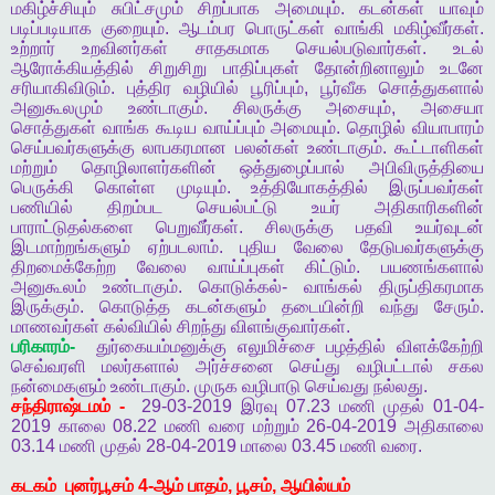
மகிழ்ச்சியும்
சுபிட்சமும்
சிறப்பாக
அமையும்
.
கடன்கள்
யாவும்
படிப்படியாக
குறையும்
.
ஆடம்பர
பொருட்கள்
வாங்கி
மகிழ்வீர்கள்
.
உற்றார்
உறவினர்கள்
சாதகமாக
செயல்படுவார்கள்
.
உடல்
ஆரோக்கியத்தில்
சிறுசிறு
பாதிப்புகள்
தோன்றினாலும்
உடனே
சரியாகிவிடும்
.
புத்திர
வழியில்
பூரிப்பும்
,
பூர்வீக
சொத்துகளால்
அனுகூலமும்
உண்டாகும்
.
சிலருக்கு
அசையும்
,
அசையா
சொத்துகள்
வாங்க
கூடிய
வாய்ப்பும்
அமையும்
.
தொழில்
வியாபாரம்
செய்பவர்களுக்கு
லாபகரமான
பலன்கள்
உண்டாகும்
.
கூட்டாளிகள்
மற்றும்
தொழிலாளர்களின்
ஒத்துழைப்பால்
அபிவிருத்தியை
பெருக்கி
கொள்ள
முடியும்
.
உத்தியோகத்தில்
இருப்பவர்கள்
பணியில்
திறம்பட
செயல்பட்டு
உயர்
அதிகாரிகளின்
பாராட்டுதல்களை
பெறுவீர்கள்
.
சிலருக்கு
பதவி
உயர்வுடன்
இடமாற்றங்களும்
ஏற்படலாம்
.
புதிய
வேலை
தேடுபவர்களுக்கு
திறமைக்கேற்ற
வேலை
வாய்ப்புகள்
கிட்டும்
.
பயணங்களால்
அனுகூலம்
உண்டாகும்
.
கொடுக்கல்
-
வாங்கல்
திருப்திகரமாக
இருக்கும்
.
கொடுத்த
கடன்களும்
தடையின்றி
வந்து
சேரும்
.
மாணவர்கள்
கல்வியில்
சிறந்து
விளங்குவார்கள்
.
பரிகாரம்
-
துர்கையம்மனுக்கு
எலுமிச்சை
பழத்தில்
விளக்கேற்றி
செவ்வரளி
மலர்களால்
அர்ச்சனை
செய்து
வழிபட்டால்
சகல
நன்மைகளும்
உண்டாகும்
.
முருக
வழிபாடு
செய்வது
நல்லது
.
சந்திராஷ்டமம்
-
29-03-2019
இரவு
07.23
மணி
முதல்
01-04-
2019
காலை
08.22
மணி
வரை
மற்றும்
26-04-2019
அதிகாலை
03.14
மணி
முதல்
28-04-2019
மாலை
03.45
மணி
வரை
.
கடகம்
புனர்பூசம்
4-
ஆம்
பாதம்
,
பூசம்
,
ஆயில்யம்