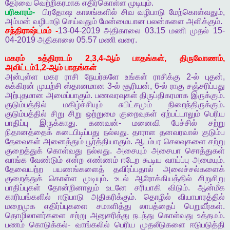
தேர்வை
வெற்றிகரமாக
எதிர்கொள்ள
முடியும்
.
பரிகாரம்
-
பிரதோஷ
காலங்களில்
சிவ
வழிபாடு
மேற்கொள்வதும்
,
அம்மன்
வழிபாடு
செய்வதும்
மேன்மையான
பலன்களை
அளிக்கும்
.
சந்திராஷ்டமம்
-
13-04-2019
அதிகாலை
03.15
மணி
முதல்
15-
04-2019
அதிகாலை
05.57
மணி
வரை
.
மகரம்
உத்திராடம்
2,3,4-
ஆம்
பாதங்கள்
,
திருவோணம்
,
அவிட்டம்
1,2-
ஆம்
பாதங்கள்
அன்புள்ள
மகர
ராசி
நேயர்களே
உங்கள்
ராசிக்கு
2-
ல்
புதன்
,
சுக்கிரன்
முயற்சி
ஸ்தானமான
3-
ல்
சூரியன்
, 6-
ல்
ராகு
சஞ்சரிப்பது
அற்புதமான
அமைப்பாகும்
.
பணவரவுகள்
திருப்திகரமாக
இருக்கும்
.
குடும்பத்தில்
மகிழ்ச்சியும்
சுபிட்சமும்
நிறைந்திருக்கும்
.
குடும்பத்தில்
சிறு
சிறு
ஒற்றுமை
குறைவுகள்
ஏற்பட்டாலும்
பெரிய
பாதிப்பு
இருக்காது
.
கணவன்
-
மனைவி
பேச்சில்
சற்று
நிதானத்தைக்
கடைபிடிப்பது
நல்லது
.
தாராள
தனவரவால்
குடும்ப
தேவைகள்
அனைத்தும்
பூர்த்தியாகும்
.
ஆடம்பர
செலவுகளை
சற்று
குறைத்துக்
கொள்வது
நல்லது
.
அசையும்
அசையா
சொத்துகள்
வாங்க
வேண்டும்
என்ற
எண்ணம்
ஈடேற
கூடிய
வாய்ப்பு
அமையும்
.
தேவையற்ற
பயணங்களைத்
தவிர்ப்பதால்
அலைச்சல்களைக்
குறைத்துக்
கொள்ள
முடியும்
.
உடல்
ஆரோக்கியத்தில்
சிறுசிறு
பாதிப்புகள்
தோன்றினாலும்
உடனே
சரியாகி
விடும்
.
ஆன்மீக
காரியங்களில்
ஈடுபாடு
அதிகரிக்கும்
.
தொழில்
வியாபாரத்தில்
மறைமுக
எதிர்ப்புகளை
சமாளித்து
லாபத்தைப்
பெறுவீர்கள்
.
தொழிலாளர்களை
சற்று
அனுசரித்து
நடந்து
கொள்வது
உத்தமம்
.
பணம்
கொடுக்கல்
-
வாங்கலில்
பெரிய
முதலீடுகளை
ஈடுபடுத்தி