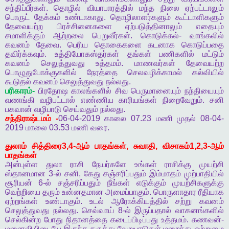
சந்திப்பீர்கள்
.
தொழில்
வியாபாரத்தில்
மந்த
நிலை
ஏற்பட்டாலும்
பொருட்
தேக்கம்
உண்டாகாது
.
தொழிலாளர்களும்
கூட்டாளிகளும்
தேவையற்ற
பிரச்சினைகளை
ஏற்படுத்தினாலும்
எதையும்
சமாளிக்கும்
ஆற்றலை
பெறுவீர்கள்
.
கொடுக்கல்
-
வாங்கலில்
கவனம்
தேவை
.
பெரிய
தொகைகளை
கடனாக
கொடுப்பதை
தவிர்க்கவும்
.
உத்தியோகஸ்தர்கள்
தங்கள்
பணிகளில்
மட்டும்
கவனம்
செலுத்துவது
உத்தமம்
.
மாணவர்கள்
தேவையற்ற
பொழுதுபோக்குகளில்
நேரத்தை
செலவழிக்காமல்
கல்வியில்
கூடுதல்
கவனம்
செலுத்துவது
நல்லது
.
பரிகாரம்
-
பிரதோஷ
காலங்களில்
சிவ
பெருமானையும்
நந்தியையும்
வணங்கி
வழிபட்டால்
எண்ணிய
காரியங்கள்
நிறைவேறும்
.
சனி
பகவான்
வழிபாடு
செய்வதும்
நல்லது
.
சந்திராஷ்டமம்
-
06-04-2019
காலை
07.23
மணி
முதல்
08-04-
2019
மாலை
03.53
மணி
வரை
.
துலாம்
சித்திரை
3,4-
ஆம்
பாதங்கள்
,
சுவாதி
,
விசாகம்
1,2,3-
ஆம்
பாதங்கள்
அன்புள்ள
துலா
ராசி
நேயர்களே
உங்கள்
ராசிக்கு
முயற்சி
ஸ்தானமான
3-
ல்
சனி
,
கேது
சஞ்சரிப்பதும்
இம்மாதம்
முற்பாதியில்
சூரியன்
6-
ல்
சஞ்சரிப்பதும்
நீங்கள்
எடுக்கும்
முயற்சிகளுக்கு
வெற்றியை
தரும்
உன்னதமான
அமைப்பாகும்
.
பொருளாதார
ரீதியாக
ஏற்றங்கள்
உண்டாகும்
.
உடல்
ஆரோக்கியத்தில்
சற்று
கவனம்
செலுத்துவது
நல்லது
.
செவ்வாய்
8-
ல்
இருப்பதால்
வாகனங்களில்
செல்கின்ற
போது
நிதானத்தை
கடைப்பிடிப்பது
உத்தமம்
.
கணவன்
-
மனைவியிடையே
இருந்த
கருத்து
வேறுபாடுகள்
மறைந்து
ஒற்றுமை