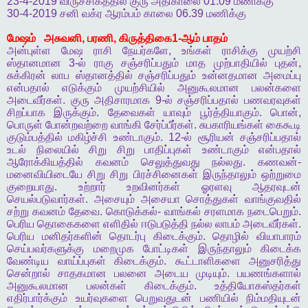
23-4-2019
விருச்சிகத்தில்
குரு
அதிகாலை
01.09
மணிக்கு
30-4-2019
சனி
வக்ர
ஆரம்பம்
காலை
06.39
மணிக்கு
மேஷம்
அசுவனி
,
பரணி
,
கிருத்திகை
1-
ஆம்
பாதம்
அன்புள்ள
மேஷ
ராசி
நேயர்களே
,
உங்கள்
ராசிக்கு
முயற்சி
ஸ்தானமான
3-
ல்
ராகு
சஞ்சரிப்பதும்
மாத
முற்பாதியில்
புதன்
,
சுக்கிரன்
லாப
ஸ்தானத்தில்
சஞ்சரிப்பதும்
உன்னதமான
அமைப்பு
என்பதால்
எடுக்கும்
முயற்சியில்
அனுகூலமான
பலன்களை
அடைவீர்கள்
.
குரு
அதிசாரமாக
9-
ல்
சஞ்சரிப்பதால்
பணவரவுகள்
சிறப்பாக
இருக்கும்
.
தேவைகள்
யாவும்
பூர்த்தியாகும்
.
பொன்
,
பொருள்
போன்றவற்றை
வாங்கி
சேர்ப்பீர்கள்
.
சுபகாரியங்கள்
கைகூடி
குடும்பத்தில்
மகிழ்ச்சி
உண்டாகும்
. 12-
ல்
சூரியன்
சஞ்சரிப்பதால்
உடல்
நிலையில்
சிறு
சிறு
பாதிப்புகள்
உண்டாகும்
என்பதால்
ஆரோக்கியத்தில்
கவனம்
செலுத்துவது
நல்லது
.
கணவன்
-
மனைவியிடையே
சிறு
சிறு
பிரச்சினைகள்
இருந்தாலும்
ஒற்றுமை
குறையாது
.
உற்றார்
உறவினர்கள்
ஓரளவு
ஆதரவுடன்
செயல்படுவார்கள்
.
அசையும்
அசையா
சொத்துகள்
வாங்குவதில்
சற்று
கவனம்
தேவை
.
கொடுக்கல்
-
வாங்கல்
சரளமாக
நடைபெறும்
.
பெரிய
தொகைகளை
எளிதில்
ஈடுபடுத்தி
நல்ல
லாபம்
அடைவீர்கள்
.
பெரிய
மனிதர்களின்
தொடர்பு
கிடைக்கும்
.
தொழில்
வியாபாரம்
செய்பவர்களுக்கு
மறைமுக
போட்டிகள்
இருந்தாலும்
கிடைக்க
வேண்டிய
வாய்ப்புகள்
கிடைக்கும்
.
கூட்டாளிகளை
அனுசரித்து
சென்றால்
சாதகமான
பலனை
அடைய
முடியும்
.
பயணங்களால்
அனுகூலமான
பலன்கள்
கிடைக்கும்
.
உத்தியோகஸ்தர்கள்
எதிர்பார்க்கும்
உயர்வுகளை
பெறுவதுடன்
பணியில்
நிம்மதியுடன்