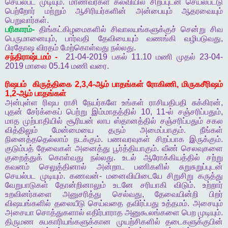
செயல்பட
முடியும்
.
மாணவர்கள்
கல்வியில்
சிறப்புடன்
செயல்பட்டு
பெற்றோர்
மற்றும்
ஆசிரியர்களின்
அன்பையும்
ஆதரவையும்
பெறுவார்கள்
.
பரிகாரம்
-
திங்கட்கிழமைகளில்
சிவாலயங்களுக்குச்
சென்று
சிவ
பெருமானையும்
,
பார்வதி
தேவியையும்
வணங்கி
வழிபடுவது
,
பிரதோஷ
விரதம்
மேற்கொள்வது
நல்லது
.
சந்திராஷ்டமம்
-
21-04-2019
பகல்
11.10
மணி
முதல்
23-04-
2019
மாலை
05.14
மணி
வரை
.
ரிஷபம்
கிருத்திகை
2,3,4-
ஆம்
பாதங்கள்
ரோகிணி
,
மிருகசீரிஷம்
1,2-
ஆம்
பாதங்கள்
அன்புள்ள
ரிஷப
ராசி
நேயர்களே
உங்கள்
ராசியதிபதி
சுக்கிரன்
,
புதன்
சேர்க்கைப்
பெற்று
இம்மாதத்தில்
10, 11-
ல்
சஞ்சரிப்பதும்
,
மாத
முற்பாதியில்
சூரியன்
லாப
ஸ்தானத்தில்
சஞ்சரிப்பதும்
சகல
வித்திலும்
மேன்மையை
தரும்
அமைப்பாகும்
.
நீங்கள்
நினைத்ததெல்லாம்
நடக்கும்
.
பணவரவுகள்
சிறப்பாக
இருக்கும்
.
குடும்பத்
தேவைகள்
அனைத்து
பூர்த்தியாகும்
.
வீண்
செலவுகளை
குறைத்துக்
கொள்வது
நல்லது
.
உடல்
ஆரோக்கியத்தில்
சற்று
கவனம்
செலுத்தினால்
அன்றாட
பணிகளில்
சுறுசுறுப்புடன்
செயல்பட
முடியும்
.
கணவன்
-
மனைவியிடையே
சிறுசிறு
கருத்து
வேறுபாடுகள்
தோன்றினாலும்
உடனே
சரியாகி
விடும்
.
உற்றார்
உறவினர்களை
அனுசரித்து
செல்வது
,
தேவையின்றி
பிறர்
விஷயங்களில்
தலையீடு
செய்வதை
தவிர்ப்பது
உத்தமம்
.
அசையும்
அசையா
சொத்துகளால்
எதிர்பாராத
அனுகூலங்களை
பெற
முடியும்
.
திருமண
சுபகாரியங்களுக்கான
முயற்சிகளில்
தடைகளுக்குபின்