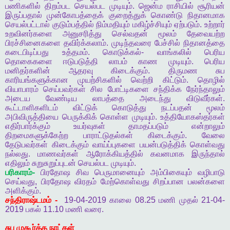
பணிகளில்
திறம்பட
செயல்பட
முடியும்
.
ஜென்ம
ராசியில்
சூரியன்
இருப்பதால்
முன்கோபத்தைக்
குறைத்துக்
கொண்டு
நிதானமாக
செயல்பட்டால்
குடும்பத்தில்
நிம்மதியும்
மகிழ்ச்சியும்
ஏற்படும்
.
உற்றார்
உறவினர்களை
அனுசரித்து
செல்வதன்
மூலம்
தேவையற்ற
பிரச்சினைகளை
தவிர்க்கலாம்
.
முடிந்தவரை
பேச்சில்
நிதானத்தை
கடைபிடிப்பது
உத்தமம்
.
கொடுக்கல்
-
வாங்கலில்
பெரிய
தொகைகளை
ஈடுபடுத்தி
லாபம்
காண
முடியும்
.
பெரிய
மனிதர்களின்
ஆதரவு
கிடைக்கும்
.
திருமண
சுப
காரியங்களுக்கான
முயற்சிகளில்
வெற்றி
கிட்டும்
.
தொழில்
வியாபாரம்
செய்பவர்கள்
சில
போட்டிகளை
சந்திக்க
நேர்ந்தாலும்
அடைய
வேண்டிய
லாபத்தை
அடைந்து
விடுவீர்கள்
.
கூட்டாளிகளிடம்
விட்டுக்
கொடுத்து
நடப்பதன்
மூலம்
அபிவிருத்தியை
பெருக்கிக்
கொள்ள
முடியும்
.
உத்தியோகஸ்தர்கள்
எதிர்பார்க்கும்
உயர்வுகள்
தாமதப்படும்
என்றாலும்
திறமைகளுக்கேற்ற
பாராட்டுதல்கள்
கிடைக்கும்
.
வேலை
தேடுபவர்கள்
கிடைக்கும்
வாய்ப்புகளை
பயன்படுத்திக்
கொள்வது
நல்லது
.
மாணவர்கள்
ஆரோக்கியத்தில்
கவனமாக
இருந்தால்
எதிலும்
சுறுசுறுப்புடன்
செயல்பட
முடியும்
.
பரிகாரம்
-
பிரதோஷ
சிவ
பெருமானையும்
அம்பிகையும்
வழிபாடு
செய்வது
,
பிரதோஷ
விரதம்
மேற்கொள்வது
சிறப்பான
பலன்களை
அளிக்கும்
.
சந்திராஷ்டமம்
-
19-04-2019
காலை
08.25
மணி
முதல்
21-04-
2019
பகல்
11.10
மணி
வரை
.
சுப
முகூர்த்த
நாட்கள்