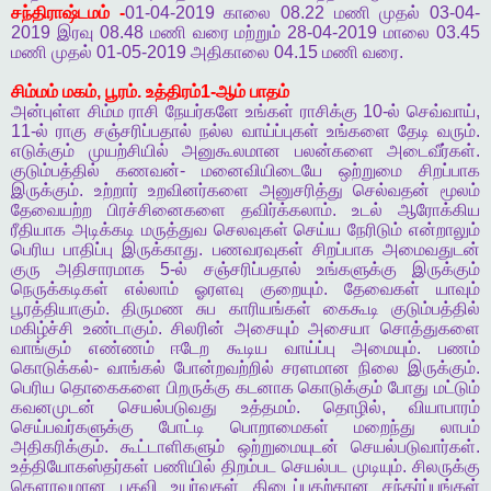
சந்திராஷ்டமம்
-
01-04-2019
காலை
08.22
மணி
முதல்
03-04-
2019
இரவு
08.48
மணி
வரை
மற்றும்
28-04-2019
மாலை
03.45
மணி
முதல்
01-05-2019
அதிகாலை
04.15
மணி
வரை
.
சிம்மம்
மகம்
,
பூரம்
.
உத்திரம்
1-
ஆம்
பாதம்
அன்புள்ள
சிம்ம
ராசி
நேயர்களே
உங்கள்
ராசிக்கு
10-
ல்
செவ்வாய்
,
11-
ல்
ராகு
சஞ்சரிப்பதால்
நல்ல
வாய்ப்புகள்
உங்களை
தேடி
வரும்
.
எடுக்கும்
முயற்சியில்
அனுகூலமான
பலன்களை
அடைவீர்கள்
.
குடும்பத்தில்
கணவன்
-
மனைவியிடையே
ஒற்றுமை
சிறப்பாக
இருக்கும்
.
உற்றார்
உறவினர்களை
அனுசரித்து
செல்வதன்
மூலம்
தேவையற்ற
பிரச்சினைகளை
தவிர்க்கலாம்
.
உடல்
ஆரோக்கிய
ரீதியாக
அடிக்கடி
மருத்துவ
செலவுகள்
செய்ய
நேரிடும்
என்றாலும்
பெரிய
பாதிப்பு
இருக்காது
.
பணவரவுகள்
சிறப்பாக
அமைவதுடன்
குரு
அதிசாரமாக
5-
ல்
சஞ்சரிப்பதால்
உங்களுக்கு
இருக்கும்
நெருக்கடிகள்
எல்லாம்
ஓரளவு
குறையும்
.
தேவைகள்
யாவும்
பூரத்தியாகும்
.
திருமண
சுப
காரியங்கள்
கைகூடி
குடும்பத்தில்
மகிழ்ச்சி
உண்டாகும்
.
சிலரின்
அசையும்
அசையா
சொத்துகளை
வாங்கும்
எண்ணம்
ஈடேற
கூடிய
வாய்ப்பு
அமையும்
.
பணம்
கொடுக்கல்
-
வாங்கல்
போன்றவற்றில்
சரளமான
நிலை
இருக்கும்
.
பெரிய
தொகைகளை
பிறருக்கு
கடனாக
கொடுக்கும்
போது
மட்டும்
கவனமுடன்
செயல்படுவது
உத்தமம்
.
தொழில்
,
வியாபாரம்
செய்பவர்களுக்கு
போட்டி
பொறாமைகள்
மறைந்து
லாபம்
அதிகரிக்கும்
.
கூட்டாளிகளும்
ஒற்றுமையுடன்
செயல்படுவார்கள்
.
உத்தியோகஸ்தர்கள்
பணியில்
திறம்பட
செயல்பட
முடியும்
.
சிலருக்கு
கௌரவமான
பதவி
உயர்வுகள்
கிடைப்பதற்கான
சந்தர்ப்பங்கள்