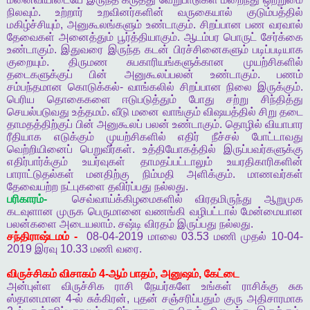
நிலவும்
.
உற்றார்
உறவினர்களின்
வருகையால்
குடும்பத்தில்
மகிழ்ச்சியும்
,
அனுகூலங்களும்
உண்டாகும்
.
சிறப்பான
பண
வரவால்
தேவைகள்
அனைத்தும்
பூர்த்தியாகும்
.
ஆடம்பர
பொருட்
சேர்க்கை
உண்டாகும்
.
இதுவரை
இருந்த
கடன்
பிரச்சினைகளும்
படிப்படியாக
குறையும்
.
திருமண
சுபகாரியங்களுக்கான
முயற்சிகளில்
தடைகளுக்குப்
பின்
அனுகூலப்பலன்
உண்டாகும்
.
பணம்
சம்பந்தமான
கொடுக்கல்
-
வாங்கலில்
சிறப்பான
நிலை
இருக்கும்
.
பெரிய
தொகைகளை
ஈடுபடுத்தும்
போது
சற்று
சிந்தித்து
செயல்படுவது
உத்தமம்
.
வீடு
மனை
வாங்கும்
விஷயத்தில்
சிறு
தடை
தாமதத்திற்குப்
பின்
அனுகூலப்
பலன்
உண்டாகும்
.
தொழில்
வியாபார
ரீதியாக
எடுக்கும்
முயற்சிகளில்
எதிர்
நீச்சல்
போட்டாவது
வெற்றியினைப்
பெறுவீர்கள்
.
உத்தியோகத்தில்
இருப்பவர்களுக்கு
எதிர்பார்க்கும்
உயர்வுகள்
தாமதப்பட்டாலும்
உயரதிகாரிகளின்
பாராட்டுதல்கள்
மனதிற்கு
நிம்மதி
அளிக்கும்
.
மாணவர்கள்
தேவையற்ற
நட்புகளை
தவிர்ப்பது
நல்லது
.
பரிகாரம்
-
செவ்வாய்க்கிழமைகளில்
விரதமிருந்து
ஆறுமுக
கடவுளான
முருக
பெருமானை
வணங்கி
வழிபட்டால்
மேன்மையான
பலன்களை
அடையலாம்
.
சஷ்டி
விரதம்
இருப்பது
நல்லது
.
சந்திராஷ்டமம்
-
08-04-2019
மாலை
03.53
மணி
முதல்
10-04-
2019
இரவு
10.33
மணி
வரை
.
விருச்சிகம்
விசாகம்
4-
ஆம்
பாதம்
,
அனுஷம்
,
கேட்டை
அன்புள்ள
விருச்சிக
ராசி
நேயர்களே
உங்கள்
ராசிக்கு
சுக
ஸ்தானமான
4-
ல்
சுக்கிரன்
,
புதன்
சஞ்சரிப்பதும்
குரு
அதிசாரமாக