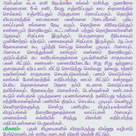
அன்புள்ள
கடக
ராசி
நேயர்களே
உங்கள்
ராசிக்கு
ருணரோக
ஸ்தானமான
6-
ல்
சனி
,
கேது
சஞ்சரிப்பதும்
லாப
ஸ்தானத்தில்
செவ்வாய்
சஞ்சரிப்பதும்
அற்புதமான
அமைப்பாகும்
.
தொழில்
வியாபாரத்தில்
லாபகரமான
பலன்களை
அடைவீர்கள்
.
புதிய
வாய்ப்புகள்
உங்களை
தேடி
வரும்
.
தொழிலை
விரிவுபடுத்தும்
எண்ணமும்
நிறைவேறும்
.
கூட்டாளிகள்
மற்றும்
தொழிலாளர்களின்
ஆதரவும்
சிறப்பாக
இருக்கும்
.
பொருளாதார
ரீதியாகவும்
முன்னேற்றம்
ஏற்படும்
.
பணவரவுகள்
சிறப்பாக
இருக்கும்
.
ஆடம்பர
தேவைகளை
கூட
பூர்த்தி
செய்து
கொள்ள
முடியும்
.
அசையும்
,
அசையா
சொத்துக்கள்
வாங்கும்
எண்ணம்
நிறைவேறும்
.
குடும்பத்தில்
சுப
காரியங்களுக்கான
முயற்சிகளில்
சாதகமான
பலன்
கிட்டும்
.
கணவன்
-
மனைவியிடையே
சிறு
சிறு
ஒற்றுமை
குறைவுகள்
ஏற்படலாம்
.
விட்டு
கொடுத்து
செல்வது
நல்லது
.
உற்றார்
உறவினர்கள்
சாதகமாக
செயல்படுவார்கள்
.
பணம்
கொடுக்கல்
-
வாங்கல்
போன்றவற்றில்
எதிர்பார்த்த
லாபம்
கிட்டும்
என்றாலும்
பெரிய
தொகைகளை
பிறரை
நம்பி
கடனாக
கொடுப்பதை
தவிர்க்கவும்
.
தேவையற்ற
அலைச்சல்
,
டென்ஷன்கள்
உண்டாகக்
கூடும்
என்பதால்
முடிந்தவரை
பயணங்களைத்
தவிர்ப்பது
உத்தமம்
.
உத்தியோகஸ்தர்கள்
பணியில்
திறம்பட
செயல்பட
முடியும்
.
வெளியூர்
வெளிநாடுகளுக்கு
சென்று
பணிபுரிய
விரும்புபவர்களின்
விருப்பங்கள்
நிறைவேறுவதற்கான
வாய்ப்புகள்
அமையும்
.
மாணவர்கள்
கல்வியில்
சிறந்து
விளங்கி
எதிர்பார்த்த
மதிப்பெண்களை
பெறுவார்கள்
.
பரிகாரம்
-
புதன்
கிழமைகளில்
விரதமிருந்து
விஷ்ணு
வழிபாடு
மேற்கொண்டால்
காரிய
தடைகள்
விலகி
வெற்றி
கிட்டும்
.