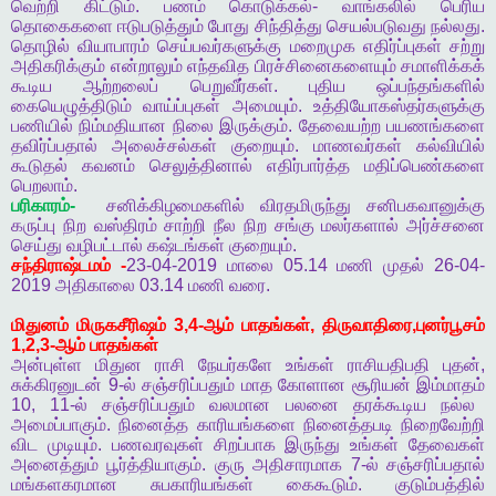
வெற்றி
கிட்டும்
.
பணம்
கொடுக்கல்
-
வாங்கலில்
பெரிய
தொகைகளை
ஈடுபடுத்தும்
போது
சிந்தித்து
செயல்படுவது
நல்லது
.
தொழில்
வியாபாரம்
செய்பவர்களுக்கு
மறைமுக
எதிர்ப்புகள்
சற்று
அதிகரிக்கும்
என்றாலும்
எந்தவித
பிரச்சினைகளையும்
சமாளிக்கக்
கூடிய
ஆற்றலைப்
பெறுவீர்கள்
.
புதிய
ஒப்பந்தங்களில்
கையெழுத்திடும்
வாய்ப்புகள்
அமையும்
.
உத்தியோகஸ்தர்களுக்கு
பணியில்
நிம்மதியான
நிலை
இருக்கும்
.
தேவையற்ற
பயணங்களை
தவிர்ப்பதால்
அலைச்சல்கள்
குறையும்
.
மாணவர்கள்
கல்வியில்
கூடுதல்
கவனம்
செலுத்தினால்
எதிர்பார்த்த
மதிப்பெண்களை
பெறலாம்
.
பரிகாரம்
-
சனிக்கிழமைகளில்
விரதமிருந்து
சனிபகவானுக்கு
கருப்பு
நிற
வஸ்திரம்
சாற்றி
நீல
நிற
சங்கு
மலர்களால்
அர்ச்சனை
செய்து
வழிபட்டால்
கஷ்டங்கள்
குறையும்
.
சந்திராஷ்டமம்
-
23-04-2019
மாலை
05.14
மணி
முதல்
26-04-
2019
அதிகாலை
03.14
மணி
வரை
.
மிதுனம்
மிருகசீரிஷம்
3,4-
ஆம்
பாதங்கள்
,
திருவாதிரை
,
புனர்பூசம்
1,2,3-
ஆம்
பாதங்கள்
அன்புள்ள
மிதுன
ராசி
நேயர்களே
உங்கள்
ராசியதிபதி
புதன்
,
சுக்கிரனுடன்
9-
ல்
சஞ்சரிப்பதும்
மாத
கோளான
சூரியன்
இம்மாதம்
10, 11-
ல்
சஞ்சரிப்பதும்
வலமான
பலனை
தரக்கூடிய
நல்ல
அமைப்பாகும்
.
நினைத்த
காரியங்களை
நினைத்தபடி
நிறைவேற்றி
விட
முடியும்
.
பணவரவுகள்
சிறப்பாக
இருந்து
உங்கள்
தேவைகள்
அனைத்தும்
பூர்த்தியாகும்
.
குரு
அதிசாரமாக
7-
ல்
சஞ்சரிப்பதால்
மங்களகரமான
சுபகாரியங்கள்
கைகூடும்
.
குடும்பத்தில்