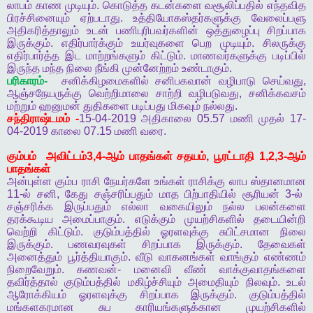
லாபம்
காண
முடியும்
.
கொடுத்த
கடன்களை
வசூலிப்பதில்
எந்தவித
பிரச்சினையும்
ஏற்படாது
.
உத்தியோகஸ்தர்களுக்கு
வேலைப்பளு
அதிகரித்தாலும்
உடன்
பணிபுரிபவர்களின்
ஒத்துழைப்பு
சிறப்பாக
இருக்கும்
.
எதிர்பார்க்கும்
உயர்வுகளை
பெற
முடியும்
.
சிலருக்கு
எதிர்பார்த்த
இட
மாற்றங்களும்
கிட்டும்
.
மாணவர்களுக்கு
படிப்பில்
இருந்த
மந்த
நிலை
நீங்கி
முன்னேற்றம்
உண்டாகும்
.
பரிகாரம்
-
சனிக்கிழமைகளில்
சனிபகவான்
வழிபாடு
செய்வது
,
ஆஞ்சநேயருக்கு
வெற்றிமாலை
சாற்றி
வழிபடுவது
,
சனிக்கவசம்
மற்றும்
ஹனுமன்
துதிகளை
படிப்பது
மிகவும்
நல்லது
.
சந்திராஷ்டமம்
-
15-04-2019
அதிகாலை
05.57
மணி
முதல்
17-
04-2019
காலை
07.15
மணி
வரை
.
கும்பம்
அவிட்டம்
3,4-
ஆம்
பாதங்கள்
சதயம்
,
பூரட்டாதி
1,2,3-
ஆம்
பாதங்கள்
அன்புள்ள
கும்ப
ராசி
நேயர்களே
உங்கள்
ராசிக்கு
லாப
ஸ்தானமான
11-
ல்
சனி
,
கேது
சஞ்சரிப்பதும்
மாத
பிற்பாதியில்
சூரியன்
3-
ல்
சஞ்சரிக்க
இருப்பதும்
எல்லா
வகையிலும்
நல்ல
பலன்களை
தரக்கூடிய
அமைப்பாகும்
.
எடுக்கும்
முயற்சிகளில்
தடையின்றி
வெற்றி
கிட்டும்
.
குடும்பத்தில்
ஓரளவுக்கு
சுபிட்சமான
நிலை
இருக்கும்
.
பணவரவுகள்
சிறப்பாக
இருக்கும்
.
தேவைகள்
அனைத்தும்
பூர்த்தியாகும்
.
வீடு
வாகனங்கள்
வாங்கும்
எண்ணம்
நிறைவேறும்
.
கணவன்
-
மனைவி
வீண்
வாக்குவாதங்களை
தவிர்த்தால்
குடும்பத்தில்
மகிழ்ச்சியும்
அமைதியும்
நிலவும்
.
உடல்
ஆரோக்கியம்
ஓரளவுக்கு
சிறப்பாக
இருக்கும்
.
குடும்பத்தில்
மங்களகரமான
சுப
காரியங்களுக்கான
முயற்சிகளில்