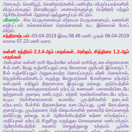
அமையும்
.
வெளியூர்
,
வெளிநாடுகளில்
பணிபுரிய
விரும்புபவர்களின்
விருப்பங்களும்
நிறைவேறும்
.
மாணவர்களுக்கு
பெற்றோர்
மற்றும்
ஆசிரியர்களின்
ஆதரவும்
ஒத்துழைப்பும்
கிட்டும்
.
பரிகாரம்
-
சிவ
பெருமானையும்
விநாயக
பெருமானையும்
,
வணங்கி
வழிபட்டால்
எல்லையில்லா
தொல்லைகள்
கூட
இல்லாமல்
போய்
விடும்
.
சந்திராஷ்டமம்
-
03-04-2019
இரவு
08.48
மணி
முதல்
06-04-2019
காலை
07.23
மணி
வரை
.
கன்னி
உத்திரம்
2,3,4-
ஆம்
பாதங்கள்
,
அஸ்தம்
,
சித்திரை
1,2-
ஆம்
பாதங்கள்
அன்புள்ள
கன்னி
ராசி
நேயர்களே
உங்கள்
ராசிக்கு
சுக
ஸ்தானமான
4-
ல்
சனி
,
கேது
சஞ்சரிப்பதும்
மாத
கோளான
சூரியன்
இம்மாதம்
7,
8-
ல்
சஞ்சரிப்பதும்
அனுகூலமற்ற
அமைப்பாகும்
.
வீண்
அலைச்சல்
,
நெருங்கியவர்களிடம்
கருத்து
வேறுபாடுகள்
போன்றவை
ஏற்படும்
என்பதால்
எதிலும்
நிதானமாக
இருப்பது
நல்லது
.
குடும்பத்தில்
தேவையற்ற
வாக்குவாதங்கள்
ஏற்பட்டு
கணவன்
-
மனைவியிடையே
ஒற்றுமைக்
குறைவு
உண்டாகும்
.
உற்றார்
உறவினர்களிடையே
ஏற்பட
கூடிய
பிரச்சினைகளால்
சுபகாரிய
முயற்சிகளில்
தடைகள்
ஏற்படலாம்
.
பேச்சில்
நிதானத்தை
கடைபிடிப்பது
,
முன்
கோபத்தை
குறைப்பது
,
முடிந்தவரை
பிறர்
விஷயங்களில்
தலையீடு
செய்வதைத்
தவிர்ப்பது
நல்லது
.
உடல்
ஆரோக்கியத்தில்
உஷ்ண
சம்மந்தப்பட்ட
பாதிப்புகள்
ஏற்பட்டு
சிறுசிறு
மருத்துவ
செலவுகளை
உண்டாக்கும்
.
ஆரோக்கியத்தில்
கவனம்
செலுத்துவது
உத்தமம்
.
பூர்வீக
சொத்துகளாலும்
வண்டி
வாகனங்களாலும்
சற்று
விரயங்களை