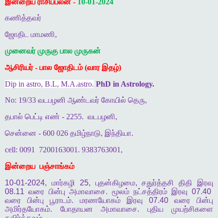
இன்றைய ராசிப்பலன் -
10-01-2024
கணித்தவர்
ஜோதிட மாமணி,
முனைவர் முருகு பால முருகன்
ஆசிரியர் - பால ஜோதிடம் (வார இதழ்)
Dip in astro, B.L, M.A.astro.
PhD in Astrology.
No: 19/33 வடபழனி ஆண்டவர் கோயில் தெரு,
தபால் பெட்டி எண் - 2255.
வடபழனி,
சென்னை - 600 026 தமிழ்நாடு, இந்தியா.
cell: 0091
7200163001. 9383763001,
இன்றைய
பஞ்சாங்கம்
10-01-2024,
மார்கழி
25,
புதன்கிழமை
,
சதுர்த்தசி
திதி
இரவு
08.11
வரை
பின்பு
அமாவாசை
.
மூலம்
நட்சத்திரம்
இரவு
07.40
வரை
பின்பு
பூராடம்
.
மரணயோகம்
இரவு
07.40
வரை
பின்பு
அமிர்தயோகம்
.
போதாயன
அமாவாசை
.
புதிய
முயற்சிகளை
தவிர்க்கவும்
.