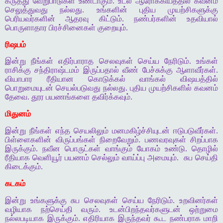
கருத்து வேறுபாடுகள் உண்டாகும். உடல் ஆரோக்கியத்தில் கவனம்
செலுத்துவது நல்லது. உங்களின் புதிய முயற்சிகளுக்கு
பெரியவர்களின் ஆதரவு கிட்டும். நண்பர்களின் உதவியால்
பொருளாதார பிரச்சினைகள் குறையும்.
ரிஷபம்
இன்று நீங்கள் எதிர்பாராத செலவுகள் செய்ய நேரிடும். உங்கள்
ராசிக்கு சந்திராஷ்டமம் இருப்பதால் வீண் பேச்சுக்கு ஆளாவீர்கள்.
வியாபார ரீதியான கொடுக்கல் வாங்கல் விஷயத்தில்
பொறுமையுடன் செயல்படுவது நல்லது. புதிய முயற்சிகளில் கவனம்
தேவை. தூர பயணங்களை தவிர்க்கவும்.
மிதுனம்
இன்று நீங்கள் எந்த செயலிலும் மனமகிழ்ச்சியுடன் ஈடுபடுவீர்கள்.
பிள்ளைகளின் விருப்பங்கள் நிறைவேறும். பணவரவுகள் சிறப்பாக
இருக்கும். நவீன பொருட்கள் வாங்கும் யோகம் உண்டு. தொழில்
ரீதியாக வெளியூர் பயணம் செல்லும் வாய்ப்பு அமையும்.
சுப செய்தி
கிடைக்கும்.
கடகம்
இன்று உங்களுக்கு சுப செலவுகள் செய்ய நேரிடும். உறவினர்கள்
வழியாக நற்செய்தி வரும். உடன்பிறந்தவர்களுடன் ஒற்றுமை
நல்லபடியாக இருக்கும். எதிரியாக இருந்தவர் கூட நண்பராக மாறி