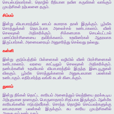
செயல்படுவார்கள். தொழில் ரீதியான நவீன கருவிகள் வாங்கும்
முயற்சிகள் நற்பலனை தரும்.
சிம்மம்
இன்று வியாபாரத்தில் லாபம் சுமாராக தான் இருக்கும். பூர்வீக
சொத்துக்கள் தொடர்பாக அலைச்சல் உண்டாகலாம். வீண்
செலவுகள் அதிகரிக்கும். சிக்கனமாக செயல்பட்டால்
பணப்பிரச்சினையை தவிர்க்கலாம். உறவினர்கள் ஆதரவாக
இருப்பார்கள். அனைவரையும் அனுசரித்து செல்வது நல்லது.
கன்னி
இன்று குடும்பத்தில் பிள்ளைகள் வழியில் வீண் பிரச்சினைகள்
உண்டாகலாம். வரவை காட்டிலும் செலவுகள் அதிகரிக்கும்.
நண்பர்களின் உதவியால் வியாபாரத்தில் இருந்த இடையூறுகள்
விலகும். பூர்வீக சொத்துக்களால் அனுகூலமான பலன்கள்
உண்டாகும். எதிர்பார்த்த வங்கி கடன் கிடைக்கும்.
துலாம்
இன்று நீங்கள் தொட்ட காரியம் அனைத்தும் வெற்றியை தரக்கூடிய
அற்புதமான நாளாகும். பொருளாதாரம் சிறப்பாக இருக்கும். ஆன்மீக
காரியங்களில் ஈடுபடுவீர்கள். சொந்த தொழில் செய்பவர்களுக்கு
லாபகரமான பலன்கள் இருக்கும். சுப காரிய முயற்சிகளில்
அனுகூலம் உண்டாகும்.