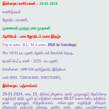
இன்றைய ராசிப்பலன் –
29-01-2024
கணித்தவர்
ஜோதிட மாமணி,
முனைவர் முருகு பால முருகன்
ஆசிரியர் - பால ஜோதிடம் (வார இதழ்)
Dip in astro, B.L, M.A.astro.
PhD in Astrology.
No: 19/33 வடபழனி ஆண்டவர் கோயில் தெரு,
தபால் பெட்டி எண் - 2255.
வடபழனி,
சென்னை - 600 026 தமிழ்நாடு, இந்தியா.
cell: 0091
7200163001. 9383763001,
இன்றைய
பஞ்சாங்கம்
29-01-2024,
தை
15,
திங்கட்கிழமை
,
நாள்
முழுவதும்
தேய்பிறை
சதுர்த்தி
திதி
.
பூரம்
நட்சத்திரம்
மாலை
06.57
வரை
பின்பு
உத்திரம்
.
நாள்
முழுவதும்
சித்தயோகம்
.
சங்கடஹர
சதுர்த்தி
விரதம்
.
விநாயகர்
வழிபாடு
நல்லது
.
தனிய
நாள்
.
புதிய
முயற்சிகளை