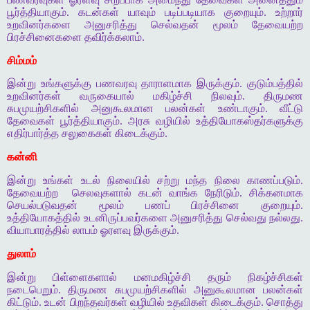
பூர்த்தியாகும். கடன்கள் யாவும் படிப்படியாக குறையும். உற்றார்
உறவினர்களை அனுசரித்து செல்வதன் மூலம் தேவையற்ற
பிரச்சினைகளை தவிர்க்கலாம்.
சிம்மம்
இன்று உங்களுக்கு பணவரவு தாராளமாக இருக்கும். குடும்பத்தில்
உறவினர்கள் வருகையால் மகிழ்ச்சி நிலவும். திருமண
சுபமுயற்சிகளில் அனுகூலமான பலன்கள் உண்டாகும். வீட்டு
தேவைகள் பூர்த்தியாகும். அரசு வழியில் உத்தியோகஸ்தர்களுக்கு
எதிர்பார்த்த சலுகைகள் கிடைக்கும்.
கன்னி
இன்று உங்கள் உடல் நிலையில் சற்று மந்த நிலை காணப்படும்.
தேவையற்ற
செலவுகளால் கடன் வாங்க நேரிடும். சிக்கனமாக
செயல்படுவதன் மூலம் பணப் பிரச்சினை குறையும்.
உத்தியோகத்தில் உடனிருப்பவர்களை அனுசரித்து செல்வது நல்லது.
வியாபாரத்தில் லாபம் ஓரளவு இருக்கும்.
துலாம்
இன்று பிள்ளைகளால் மனமகிழ்ச்சி தரும் நிகழ்ச்சிகள்
நடைபெறும். திருமண சுபமுயற்சிகளில் அனுகூலமான பலன்கள்
கிட்டும். உடன் பிறந்தவர்கள் வழியில் உதவிகள் கிடைக்கும். சொத்து