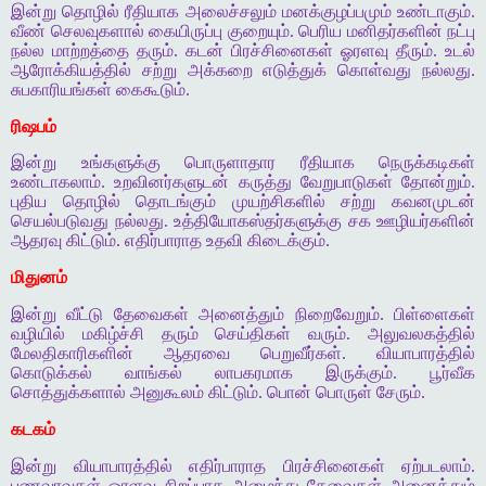
இன்று தொழில் ரீதியாக அலைச்சலும் மனக்குழப்பமும் உண்டாகும்.
வீண் செலவுகளால் கையிருப்பு குறையும். பெரிய மனிதர்களின் நட்பு
நல்ல மாற்றத்தை தரும். கடன் பிரச்சினைகள் ஓரளவு தீரும். உடல்
ஆரோக்கியத்தில் சற்று அக்கறை எடுத்துக் கொள்வது நல்லது.
சுபகாரியங்கள் கைகூடும்.
ரிஷபம்
இன்று உங்களுக்கு பொருளாதார ரீதியாக நெருக்கடிகள்
உண்டாகலாம். உறவினர்களுடன் கருத்து வேறுபாடுகள் தோன்றும்.
புதிய தொழில் தொடங்கும் முயற்சிகளில் சற்று கவனமுடன்
செயல்படுவது நல்லது. உத்தியோகஸ்தர்களுக்கு சக ஊழியர்களின்
ஆதரவு கிட்டும். எதிர்பாராத உதவி கிடைக்கும்.
மிதுனம்
இன்று வீட்டு தேவைகள் அனைத்தும் நிறைவேறும். பிள்ளைகள்
வழியில் மகிழ்ச்சி தரும் செய்திகள் வரும். அலுவலகத்தில்
மேலதிகாரிகளின் ஆதரவை பெறுவீர்கள். வியாபாரத்தில்
கொடுக்கல் வாங்கல் லாபகரமாக இருக்கும். பூர்வீக
சொத்துக்களால் அனுகூலம் கிட்டும். பொன் பொருள் சேரும்.
கடகம்
இன்று வியாபாரத்தில் எதிர்பாராத பிரச்சினைகள் ஏற்படலாம்.
பணவரவுகள் ஓரளவு சிறப்பாக அமைந்து தேவைகள் அனைத்தும்