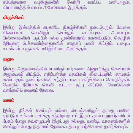
சம்பந்தமான வழக்குகளில் வெற்றி வாய்ப்பு உண்டாகும்.
வியாபாரத்தில் லாபம் அமோகமாக இருக்கும்.
விருச்சிகம்
இன்று இல்லத்தில் சுபகாரிய நிகழ்ச்சிகள் நடைபெறும். வேலை
விஷயமாக வெளியூர் செல்லும் வாய்ப்புகள் அமையும்.
பிள்ளைகளின் படிப்பில் நல்ல முன்னேற்றம் காணப்படும். தொழில்
ரீதியான பேச்சுவார்த்தைகளில் சாதகப் பலன் கிட்டும். பழைய
கடன்கள் வசூலாகி மகிழ்ச்சியை அளிக்கும்.
தனுசு
இன்று அலுவலகத்தில் உடனிருப்பவர்களை அனுசரித்து சென்றால்
அனுகூலம் கிட்டும். எதிர்பார்த்த உதவிகள் கிடைப்பதில் தாமதம்
உண்டாகும். நண்பர்களின் சந்திப்பு மன மகிழ்ச்சியை கொடுக்கும்.
தொழில் ரீதியாக வெளி வட்டார நட்பு கிட்டும். கொடுக்கல்
வாங்கலில் கவனம் தேவை.
மகரம்
இன்று நீங்கள் செய்யும் எல்லா செயல்களிலும் தாமத பலனே
ஏற்படும். உங்கள் ராசிக்கு சந்திராஷ்டமம் இருப்பதால் மற்றவர்களிடம்
பேசும் போது கவனமுடன் இருப்பது நல்லது. வண்டி, வாகனங்களில்
செல்லும் போது நிதானம் தேவை. புதிய முயற்சிகளை தவிர்க்கவும்.