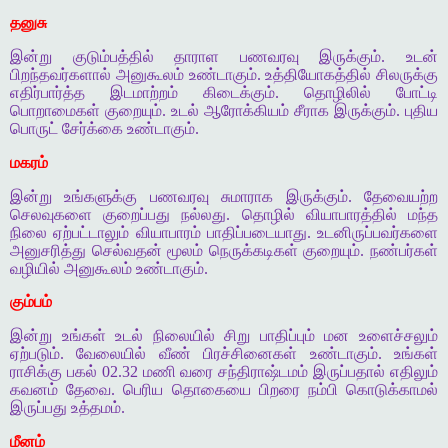
தனுசு
இன்று குடும்பத்தில் தாராள பணவரவு இருக்கும். உடன்
பிறந்தவர்களால் அனுகூலம் உண்டாகும். உத்தியோகத்தில் சிலருக்கு
எதிர்பார்த்த இடமாற்றம் கிடைக்கும். தொழிலில் போட்டி
பொறாமைகள் குறையும். உடல் ஆரோக்கியம் சீராக இருக்கும். புதிய
பொருட் சேர்க்கை உண்டாகும்.
மகரம்
இன்று உங்களுக்கு பணவரவு சுமாராக இருக்கும். தேவையற்ற
செலவுகளை குறைப்பது நல்லது. தொழில் வியாபாரத்தில் மந்த
நிலை ஏற்பட்டாலும் வியாபாரம் பாதிப்படையாது. உடனிருப்பவர்களை
அனுசரித்து செல்வதன் மூலம் நெருக்கடிகள் குறையும். நண்பர்கள்
வழியில் அனுகூலம் உண்டாகும்.
கும்பம்
இன்று உங்கள் உடல் நிலையில் சிறு பாதிப்பும் மன உளைச்சலும்
ஏற்படும். வேலையில் வீண் பிரச்சினைகள் உண்டாகும். உங்கள்
ராசிக்கு பகல் 02.32 மணி வரை சந்திராஷ்டமம் இருப்பதால் எதிலும்
கவனம் தேவை. பெரிய தொகையை பிறரை நம்பி கொடுக்காமல்
இருப்பது உத்தமம்.
மீனம்