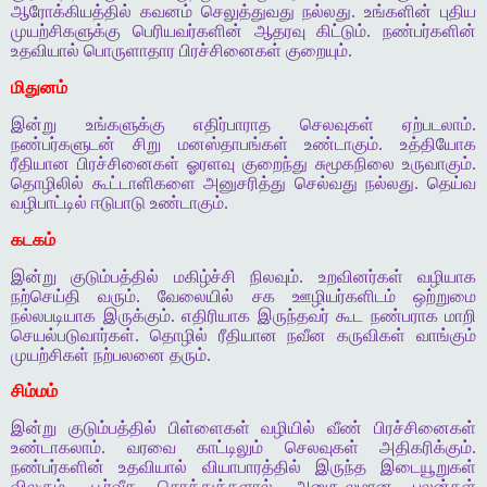
ஆரோக்கியத்தில் கவனம் செலுத்துவது நல்லது. உங்களின் புதிய
முயற்சிகளுக்கு பெரியவர்களின் ஆதரவு கிட்டும். நண்பர்களின்
உதவியால் பொருளாதார பிரச்சினைகள் குறையும்.
மிதுனம்
இன்று உங்களுக்கு எதிர்பாராத செலவுகள் ஏற்படலாம்.
நண்பர்களுடன் சிறு மனஸ்தாபங்கள் உண்டாகும். உத்தியோக
ரீதியான பிரச்சினைகள் ஓரளவு குறைந்து சுமூகநிலை உருவாகும்.
தொழிலில் கூட்டாளிகளை அனுசரித்து செல்வது நல்லது. தெய்வ
வழிபாட்டில் ஈடுபாடு உண்டாகும்.
கடகம்
இன்று குடும்பத்தில் மகிழ்ச்சி நிலவும். உறவினர்கள் வழியாக
நற்செய்தி வரும். வேலையில் சக ஊழியர்களிடம் ஒற்றுமை
நல்லபடியாக இருக்கும். எதிரியாக இருந்தவர் கூட நண்பராக மாறி
செயல்படுவார்கள். தொழில் ரீதியான நவீன கருவிகள் வாங்கும்
முயற்சிகள் நற்பலனை தரும்.
சிம்மம்
இன்று குடும்பத்தில் பிள்ளைகள் வழியில் வீண் பிரச்சினைகள்
உண்டாகலாம். வரவை காட்டிலும் செலவுகள் அதிகரிக்கும்.
நண்பர்களின் உதவியால் வியாபாரத்தில் இருந்த இடையூறுகள்
விலகும். பூர்வீக சொத்துக்களால் அனுகூலமான பலன்கள்