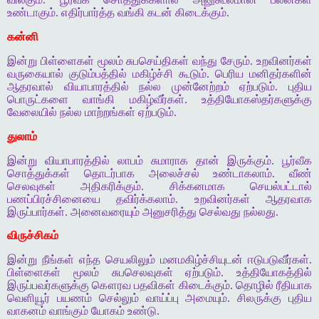
உண்டாகும். எதிர்பார்த்த வங்கி கடன் கிடைக்கும்.
கன்னி
இன்று பிள்ளைகள் மூலம் சுபசெய்திகள் வந்து சேரும். உறவினர்கள்
வருகையால் குடும்பத்தில் மகிழ்ச்சி கூடும். பெரிய மனிதர்களின்
ஆதரவால் வியாபாரத்தில் நல்ல முன்னேற்றம் ஏற்படும். புதிய
பொருட்களை வாங்கி மகிழ்வீர்கள். உத்தியோகஸ்தர்களுக்கு
வேலையில் நல்ல மாற்றங்கள் ஏற்படும்.
துலாம்
இன்று வியாபாரத்தில் லாபம் சுமாராக தான் இருக்கும். பூர்வீக
சொத்துக்கள் தொடர்பாக அலைச்சல் உண்டாகலாம். வீண்
செலவுகள் அதிகரிக்கும். சிக்கனமாக செயல்பட்டால்
பணப்பிரச்சினையை தவிர்க்கலாம். உறவினர்கள் ஆதரவாக
இருப்பார்கள். அனைவரையும் அனுசரித்து செல்வது நல்லது.
விருச்சிகம்
இன்று நீங்கள் எந்த செயலிலும் மனமகிழ்ச்சியுடன் ஈடுபடுவீர்கள்.
பிள்ளைகள் மூலம் சுபசெலவுகள் ஏற்படும். உத்தியோகத்தில்
இருப்பவர்களுக்கு கௌரவ பதவிகள் கிடைக்கும். தொழில் ரீதியாக
வெளியூர் பயணம் செல்லும் வாய்ப்பு அமையும். சிலருக்கு புதிய
வாகனம் வாங்கும் யோகம் உண்டு.