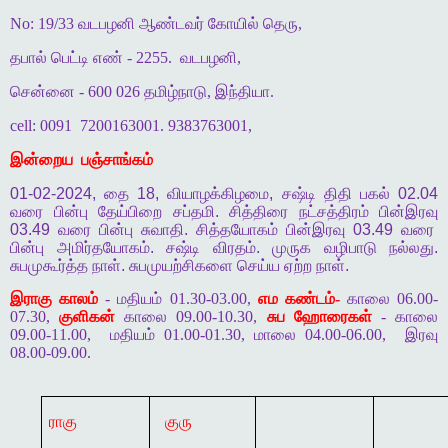
No: 19/33 வடபழனி ஆண்டவர் கோயில் தெரு,
தபால் பெட்டி எண் - 2255.
வடபழனி,
சென்னை - 600 026 தமிழ்நாடு, இந்தியா.
cell: 0091
7200163001. 9383763001,
இன்றைய
பஞ்சாங்கம்
01-02-2024,
தை
18,
வியாழக்கிழமை
,
சஷ்டி
திதி
பகல்
02.04
வரை
பின்பு
தேய்பிறை
சப்தமி
.
சித்திரை
நட்சத்திரம்
பின்இரவு
03.49
வரை
பின்பு
சுவாதி
.
சித்தயோகம்
பின்இரவு
03.49
வரை
பின்பு
அமிர்தயோகம்
.
சஷ்டி
விரதம்
.
முருக
வழிபாடு
நல்லது
.
சுபமுகூர்த்த
நாள்
.
சுபமுயற்சிகளை
செய்ய
ஏற்ற
நாள்
.
இராகு காலம்
- மதியம் 01.30-03.00,
எம கண்டம்-
காலை 06.00-
07.30,
குளிகன்
காலை 09.00-10.30,
சுப ஹோரைகள்
- காலை
09.00-11.00,
மதியம் 01.00-01.30, மாலை 04.00-06.00,
இரவு
08.00-09.00.
ராகு
குரு