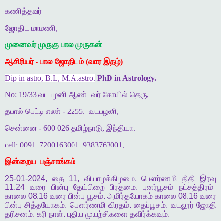
கணித்தவர்
ஜோதிட மாமணி,
முனைவர் முருகு பால முருகன்
ஆசிரியர் - பால ஜோதிடம் (வார இதழ்)
Dip in astro, B.L, M.A.astro.
PhD in Astrology.
No: 19/33 வடபழனி ஆண்டவர் கோயில் தெரு,
தபால் பெட்டி எண் - 2255.
வடபழனி,
சென்னை - 600 026 தமிழ்நாடு, இந்தியா.
cell: 0091
7200163001. 9383763001,
இன்றைய
பஞ்சாங்கம்
25-01-2024,
தை
11,
வியாழக்கிழமை
,
பௌர்ணமி
திதி
இரவு
11.24
வரை
பின்பு
தேய்பிறை
பிரதமை
.
புனர்பூசம்
நட்சத்திரம்
காலை
08.16
வரை
பின்பு
பூசம்
.
அமிர்தயோகம்
காலை
08.16
வரை
பின்பு
சித்தயோகம்
.
பௌர்ணமி
விரதம்
.
தைப்பூசம்
.
வடலூர்
ஜோதி
தரிசனம்
.
கரி
நாள்
.
புதிய
முயற்சிகளை
தவிர்க்கவும்
.