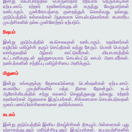
இன்று வியாபாரத்தில் பொருளாதார ரீதியாக நெருக்கடிகள்
ஏற்படலாம். உற்றார் உறவினர்களுடன் கருத்து வேறுபாடுகள்
உண்டாகும். முன்கோபத்தை குறைத்துக் கொள்வது நல்லது.
குடும்பத்தில் உள்ளவர்கள் ஆதரவாக செயல்படுவார்கள். சுபகாரிய
முயற்சிகளில் நல்ல முன்னேற்றம் ஏற்படும்.
ரிஷபம்
இன்று குடும்பத்தில் சுபசெலவுகள் உண்டாகும். உறவினர்கள்
வழியில் மகிழ்ச்சி தரும் செய்திகள் வந்து சேரும். பொன் பொருள்
வாங்குவதில் ஆர்வம் காட்டுவீர்கள். வியாபாரத்தில்
கூட்டாளிகளுடன் ஒற்றுமையாக செயல்பட்டு லாபம் அடைவீர்கள்.
நண்பர்களின் சந்திப்பு மகிழ்ச்சியை அளிக்கும்.
மிதுனம்
இன்று உங்களுக்கு தேவையில்லாத டென்ஷன்கள் ஏற்படலாம்.
சுபகாரிய முயற்சிகளில் மந்த நிலை தோன்றும். உடல்
ஆரோக்கியத்தில் சற்று கவனம் செலுத்துவது நல்லது. உற்றார்
உறவினர்கள் ஆதரவாக இருப்பார்கள். சிக்கனமாக செயல்படுவதன்
மூலம் பணப்பிரச்சினைகளை தவிர்க்கலாம்.
கடகம்
இன்று குடும்பத்தில் இனிய நிகழ்ச்சிகள் நிகழும். பிள்ளைகள் புது
உற்சாகத்துடனும் மகிழ்ச்சியுடனும் இருப்பார்கள். சுபமுயற்சிகளில்