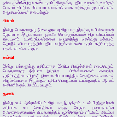
நல்ல முன்னேற்றம் உண்டாகும். சிலருக்கு புதிய வாகனம் வாங்கும்
யோகம் கிட்டும். வியாபார வளர்ச்சிக்காக எடுக்கும் முயற்சிகளில்
அனுகூலப்பலன் கிடைக்கும்.
சிம்மம்
இன்று பொருளாதார நிலை ஓரளவு சிறப்பாக இருக்கும். பிள்ளைகள்
ஆதரவாக இருப்பார்கள். பூர்வீக சொத்துக்களால் சிறு விரயங்கள்
ஏற்படலாம். உடனிருப்பவர்களை அனுசரித்து செல்வது உத்தமம்.
தொழில் வியாபாரத்தில் புதிய மாற்றங்கள் உண்டாகும். எதிர்பார்த்த
உதவிகள் கிடைக்கும்.
கன்னி
இன்று உங்களுக்கு எதிர்பாராத இனிய நிகழ்ச்சிகள் நடைபெறும்.
பொருளாதார ரீதியாக இருந்த
பிரச்சினைகள் குறைந்து
குடும்பத்தில் மகிழ்ச்சி நிலவும். வியாபாரத்தில் கொடுக்கல் வாங்கல்
திருப்திகரமாக இருக்கும். புதிய பொருட்கள் வாங்குவதில் ஆர்வம்
அதிகரிக்கும். சேமிப்பு உயரும்.
துலாம்
இன்று உடல் ஆரோக்கியம் சிறப்பாக இருக்கும். உடன் பிறந்தவர்கள்
வழியாக சுப செய்திகள் வந்து சேரும். நண்பர்களின்
ஆலோசனைகளால் வியாபாரத்தில் முன்னேற்றம் ஏற்படும். ஆடம்பர
பொருட்கள் வாங்குவதில் அதிகம் ஆர்வம் காட்டுவீர்கள்.