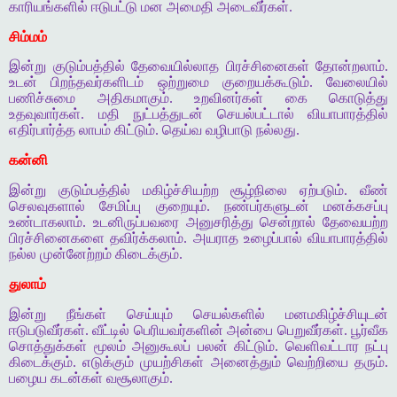
காரியங்களில் ஈடுபட்டு மன அமைதி அடைவீர்கள்.
சிம்மம்
இன்று குடும்பத்தில் தேவையில்லாத பிரச்சினைகள் தோன்றலாம்.
உடன் பிறந்தவர்களிடம் ஒற்றுமை குறையக்கூடும். வேலையில்
பணிச்சுமை அதிகமாகும். உறவினர்கள் கை கொடுத்து
உதவுவார்கள். மதி நுட்பத்துடன் செயல்பட்டால் வியாபாரத்தில்
எதிர்பார்த்த லாபம் கிட்டும். தெய்வ வழிபாடு நல்லது.
கன்னி
இன்று குடும்பத்தில் மகிழ்ச்சியற்ற சூழ்நிலை ஏற்படும். வீண்
செலவுகளால் சேமிப்பு குறையும். நண்பர்களுடன் மனக்கசப்பு
உண்டாகலாம். உடனிருப்பவரை அனுசரித்து சென்றால் தேவையற்ற
பிரச்சினைகளை தவிர்க்கலாம். அயராத உழைப்பால் வியாபாரத்தில்
நல்ல முன்னேற்றம் கிடைக்கும்.
துலாம்
இன்று நீங்கள் செய்யும் செயல்களில் மனமகிழ்ச்சியுடன்
ஈடுபடுவீர்கள். வீட்டில் பெரியவர்களின் அன்பை பெறுவீர்கள். பூர்வீக
சொத்துக்கள் மூலம் அனுகூலப் பலன் கிட்டும். வெளிவட்டார நட்பு
கிடைக்கும். எடுக்கும் முயற்சிகள் அனைத்தும் வெற்றியை தரும்.
பழைய கடன்கள் வசூலாகும்.