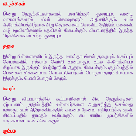
விருச்சிகம்
இன்று நெருங்கியவர்களால் மனநிம்மதி குறையும். வண்டி
வாகனங்களால் வீண் செலவுகளும் அதிகரிக்கும். உடல்
ஆரோக்கியத்திற்காக சிறு தொகையை செலவிட நேரிடும். மனைவி
வழி உறவினர்களால் உதவிகள் கிடைக்கும். வியாபாரத்தில் இருந்த
பிரச்சினைகள் சற்று குறையும்.
தனுசு
இன்று பிள்ளைகளிடம் இருந்த மனஸ்தாபங்கள் குறையும். செய்யும்
செயல்களில் எல்லாம் வெற்றி உண்டாகும். உடல் ஆரோக்கியம்
சிறப்பாக இருக்கும். பெற்றோரின் ஆதரவு கிடைக்கும். குடும்பத்தில்
பெண்கள் சிக்கனமாக செயல்படுவார்கள். பொருளாதாரம் சிறப்பாக
இருக்கும். பொன்பொருள் சேரும்.
மகரம்
இன்று வியாபாரத்தில் கூட்டாளிகளால் சில நெருக்கடிகள்
ஏற்படலாம். குடும்பத்தில் உள்ளவர்களை அனுசரித்து செல்வது
நல்லது. உடல் ஆரோக்கியத்தில் கவனம் தேவை. எதிர்பார்த்த உதவி
கிடைப்பதில் தாமதம் உண்டாகும். சுப காரிய முயற்சிகளில்
சாதகமான பலன் கிடைக்கும்.
கும்பம்