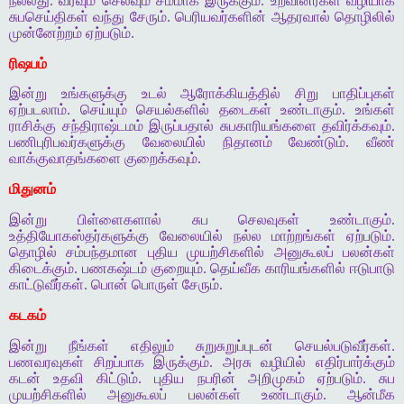
நல்லது. வரவும் செலவும் சமமாக இருக்கும். உறவினர்கள் வழியாக
சுபசெய்திகள் வந்து சேரும். பெரியவர்களின் ஆதரவால் தொழிலில்
முன்னேற்றம் ஏற்படும்.
ரிஷபம்
இன்று உங்களுக்கு உடல் ஆரோக்கியத்தில் சிறு பாதிப்புகள்
ஏற்படலாம். செய்யும் செயல்களில் தடைகள் உண்டாகும். உங்கள்
ராசிக்கு சந்திராஷ்டமம் இருப்பதால் சுபகாரியங்களை தவிர்க்கவும்.
பணிபுரிபவர்களுக்கு வேலையில் நிதானம் வேண்டும். வீண்
வாக்குவாதங்களை குறைக்கவும்.
மிதுனம்
இன்று பிள்ளைகளால் சுப செலவுகள் உண்டாகும்.
உத்தியோகஸ்தர்களுக்கு வேலையில் நல்ல மாற்றங்கள் ஏற்படும்.
தொழில் சம்பந்தமான புதிய முயற்சிகளில் அனுகூலப் பலன்கள்
கிடைக்கும். பணகஷ்டம் குறையும். தெய்வீக காரியங்களில் ஈடுபாடு
காட்டுவீர்கள். பொன் பொருள் சேரும்.
கடகம்
இன்று நீங்கள் எதிலும் சுறுசுறுப்புடன் செயல்படுவீர்கள்.
பணவரவுகள் சிறப்பாக இருக்கும். அரசு வழியில் எதிர்பார்க்கும்
கடன் உதவி கிட்டும். புதிய நபரின் அறிமுகம் ஏற்படும். சுப
முயற்சிகளில் அனுகூலப் பலன்கள் உண்டாகும். ஆன்மீக