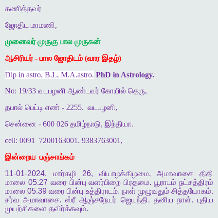
கணித்தவர்
ஜோதிட மாமணி,
முனைவர் முருகு பால முருகன்
ஆசிரியர் - பால ஜோதிடம் (வார இதழ்)
Dip in astro, B.L, M.A.astro.
PhD in Astrology.
No: 19/33 வடபழனி ஆண்டவர் கோயில் தெரு,
தபால் பெட்டி எண் - 2255.
வடபழனி,
சென்னை - 600 026 தமிழ்நாடு, இந்தியா.
cell: 0091
7200163001. 9383763001,
இன்றைய
பஞ்சாங்கம்
11-01-2024,
மார்கழி
26,
வியாழக்கிழமை
,
அமாவாசை
திதி
மாலை
05.27
வரை
பின்பு
வளர்பிறை
பிரதமை
.
பூராடம்
நட்சத்திரம்
மாலை
05.39
வரை
பின்பு
உத்திராடம்
.
நாள்
முழுவதும்
சித்தயோகம்
.
சர்வ
அமாவாசை
.
ஸ்ரீ
ஆஞ்சநேயர்
ஜெயந்தி
.
தனிய
நாள்
.
புதிய
முயற்சிகளை
தவிர்க்கவும்
.