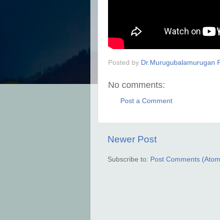
Posted by
Dr.Murugubalamurugan P
No comments:
Post a Comment
Newer Post
Subscribe to:
Post Comments (Atom