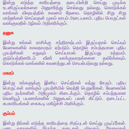
இன்று
எடுத்த
காரியத்தை
தடையின்றி
செய்து
முடிக்க
உடனிருப்பவர்களை
அனுசரித்து
செல்வது
நல்லது
.
கொடுக்கல்
வாங்கல்
விஷயத்தில்
கவனம்
தேவை
.
தொழிலில்
சிறு
சிறு
மாற்றங்கள்
செய்வதன்
மூலம்
லாபம்
அடையலாம்
.
புதிய
பொருட்கள்
வாங்குவதில்
ஆர்வம்
அதிகரிக்கும்
.
தனுசு
இன்று
உங்கள்
ராசிக்கு
சந்திராஷ்டமம்
இருப்பதால்
செய்யும்
வேலைகளில்
காலதாமதம்
ஏற்படும்
.
தொழில்
சம்பந்தமான
புதிய
முயற்சிகள்
எதுவும்
செய்யாமல்
இருப்பது
உத்தமம்
.
குடும்பத்தினரிடம்
வீண்
வாக்குவாதங்களை
தவிர்க்கவும்
.
கொடுக்கல்
வாங்கலில்
கவனத்துடன்
செயல்படுவது
நல்லது
.
மகரம்
இன்று
உங்களுக்கு
இனிய
செய்திகள்
வந்து
சேரும்
.
புதிய
பொருட்கள்
வாங்கும்
முயற்சியில்
வெற்றி
பெறுவீர்கள்
.
வேலையில்
புதிய
நபர்களின்
அறிமுகம்
கிடைக்கும்
.
தொழில்
சம்பந்தமான
வெளியூர்
பயணங்களில்
அனுகூலப்
பலன்
கிட்டும்
.
தடைப்பட்ட
சுபகாரியங்கள்
கைகூடி
மகிழ்ச்சி
அளிக்கும்
.
கும்பம்
இன்று
நீங்கள்
எடுத்த
காரியத்தை
சிறப்புடன்
செய்து
முடிப்பீர்கள்
.
பண
வரவுகளில்
இருந்த
தடைகள்
விலகும்
.
தேவைகள்