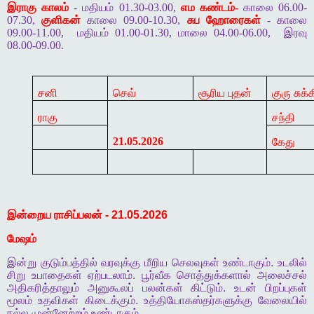
இராகு காலம்
- மதியம் 01.30-03.00,
எம கண்டம்-
காலை 06.00-
07.30,
குளிகன்
காலை 09.00-10.30,
சுப ஹோரைகள்
- காலை
09.00-11.00,
மதியம் 01.00-01.30, மாலை 04.00-06.00,
இரவு
08.00-09.00.
சனி
செவ்
சூரிய புதன்
குரு சுக்க
ராகு
சந்தி
21.05.2026
கேது
இன்றைய
ராசிப்பலன்
- 21.05.2026
மேஷம்
இன்று
குடும்பத்தில்
வரவுக்கு
மீறிய
செலவுகள்
உண்டாகும்
.
உடலில்
சிறு
உபாதைகள்
ஏற்படலாம்
.
பூர்வீக
சொத்துக்களால்
அலைச்சல்
அதிகரித்தாலும்
அனுகூலப்
பலன்கள்
கிட்டும்
.
உடன்
பிறப்புகள்
மூலம்
உதவிகள்
கிடைக்கும்
.
உத்தியோகஸ்தர்களுக்கு
வேலையில்
நல்ல
முன்னேற்றம்
உண்டாகும்
.