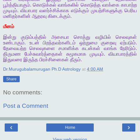
பூர்த்தியாகும்
.
கொடுக்கல்
வாங்கலில்
கொடுத்த
வாக்கை
காபாற்ற
முடியும்
.
வியாபார
வளர்ச்சிக்காக
எடுக்கும்
முயற்சிகளுக்கு
பெரிய
மனிதர்களின்
ஆதரவு
கிடைக்கும்
.
மீனம்
இன்று
குடும்பத்தில்
அசையா
சொத்து
வழியில்
செலவுகள்
உண்டாகும்
.
உடன்
பிறந்தவர்களிடம்
ஒற்றுமை
குறைவு
ஏற்படும்
.
தேவையற்ற
செலவுகளை
சமாளிக்க
கடன்கள்
வாங்க
நேரிடும்
.
திருமண
பேச்சுவார்த்தைகள்
சுமூகமாக
முடியும்
.
வியாபாரத்தில்
இதுவரை
இருந்த
பிரச்சினைகள்
தீரும்
.
Dr.Murugubalamurugan Ph.D Astrology
at
4:00 AM
Share
No comments:
Post a Comment
‹
›
Home
View web version