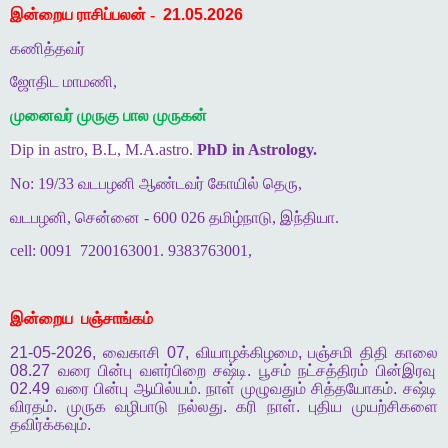
இன்றைய ராசிப்பலன் -
21.05.2026
கணித்தவர்
ஜோதிட மாமணி,
முனைவர் முருகு பால முருகன்
Dip in astro, B.L, M.A.astro.
PhD in Astrology.
No: 19/33 வடபழனி ஆண்டவர் கோயில் தெரு,
வடபழனி, சென்னை - 600 026 தமிழ்நாடு, இந்தியா.
cell: 0091
7200163001. 9383763001,
இன்றைய
பஞ்சாங்கம்
21-05-2026,
வைகாசி
07,
வியாழக்கிழமை
,
பஞ்சமி
திதி
காலை
08.27
வரை
பின்பு
வளர்பிறை
சஷ்டி
.
பூசம்
நட்சத்திரம்
பின்இரவு
02.49
வரை
பின்பு
ஆயில்யம்
.
நாள்
முழுவதும்
சித்தயோகம்
.
சஷ்டி
விரதம்
.
முருக
வழிபாடு
நல்லது
.
கரி
நாள்
.
புதிய
முயற்சிகளை
தவிர்க்கவும்
.