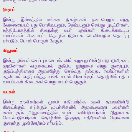
ரிஷபம்
இன்று
இல்லத்தில்
மங்கள
நிகழ்வுகள்
நடைபெறும்
.
எந்த
வேலையையும்
புது
பொலிவுடனும்
,
தெம்புடனும்
செய்து
முடிப்பீர்கள்
.
உத்தியோகத்தில்
சிலருக்கு
உயர்
பதவிகள்
கிடைக்ககூடிய
வாய்ப்புகள்
அமையும்
.
தொழில்
ரீதியாக
வெளிமாநில
தொடர்பு
ஏற்படும்
.
பொன்
பொருள்
சேரும்
.
மிதுனம்
இன்று
நீங்கள்
செய்யும்
செயல்களில்
சுறுசுறுப்பின்றி
ஈடுபடுவீர்கள்
.
உறவினர்கள்
வருகையால்
குடும்ப
ஒற்றுமை
சற்று
குறையும்
.
குடும்பத்தினரை
அனுசரித்து
செல்வது
நல்லது
.
நண்பர்களின்
உதவியால்
எதிர்பார்த்த
வங்கி
கடன்
கிடைக்கும்
.
தொழிலில்
புதிய
வாய்ப்புகள்
கிடைக்கப்பெற்று
லாபம்
பெருகும்
.
கடகம்
இன்று
உறவினர்கள்
மூலம்
எதிர்பார்த்த
உதவி
தாமதமின்றி
கிடைக்கும்
.
எடுக்கும்
முயற்சிகளில்
அனுகூலமான
பலன்கள்
உண்டாகும்
.
அலுவலகத்தில்
உடன்
பணிபுரிபவர்கள்
ஆதரவாக
செயல்படுவார்கள்
.
தொழிலில்
இ
-
ருந்த
எதிரிகளின்
தொல்லை
குறைந்து
முன்னேற்றம்
ஏற்படும்
.