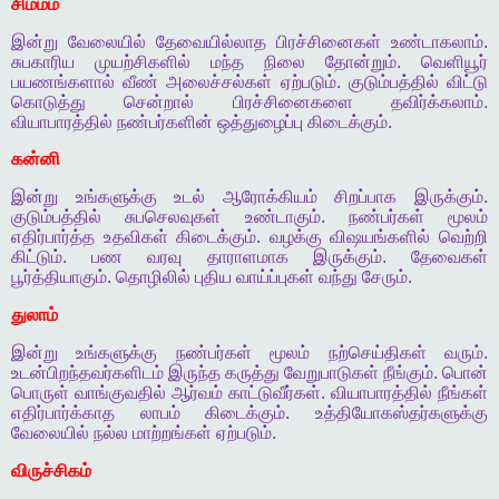
சிம்மம்
இன்று
வேலையில்
தேவையில்லாத
பிரச்சினைகள்
உண்டாகலாம்
.
சுபகாரிய
முயற்சிகளில்
மந்த
நிலை
தோன்றும்
.
வெளியூர்
பயணங்களால்
வீண்
அலைச்சல்கள்
ஏற்படும்
.
குடும்பத்தில்
விட்டு
கொடுத்து
சென்றால்
பிரச்சினைகளை
தவிர்க்கலாம்
.
வியாபாரத்தில்
நண்பர்களின்
ஒத்துழைப்பு
கிடைக்கும்
.
கன்னி
இன்று
உங்களுக்கு
உடல்
ஆரோக்கியம்
சிறப்பாக
இருக்கும்
.
குடும்பத்தில்
சுபசெலவுகள்
உண்டாகும்
.
நண்பர்கள்
மூலம்
எதிர்பார்த்த
உதவிகள்
கிடைக்கும்
.
வழக்கு
விஷயங்களில்
வெற்றி
கிட்டும்
.
பண
வரவு
தாராளமாக
இருக்கும்
.
தேவைகள்
பூர்த்தியாகும்
.
தொழிலில்
புதிய
வாய்ப்புகள்
வந்து
சேரும்
.
துலாம்
இன்று
உங்களுக்கு
நண்பர்கள்
மூலம்
நற்செய்திகள்
வரும்
.
உடன்பிறந்தவர்களிடம்
இருந்த
கருத்து
வேறுபாடுகள்
நீங்கும்
.
பொன்
பொருள்
வாங்குவதில்
ஆர்வம்
காட்டுவீர்கள்
.
வியாபாரத்தில்
நீங்கள்
எதிர்பார்க்காத
லாபம்
கிடைக்கும்
.
உத்தியோகஸ்தர்களுக்கு
வேலையில்
நல்ல
மாற்றங்கள்
ஏற்படும்
.
விருச்சிகம்